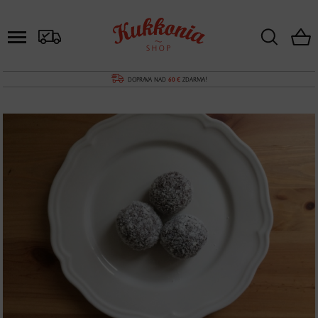
DOPRAVA NAD
60 €
ZDARMA!