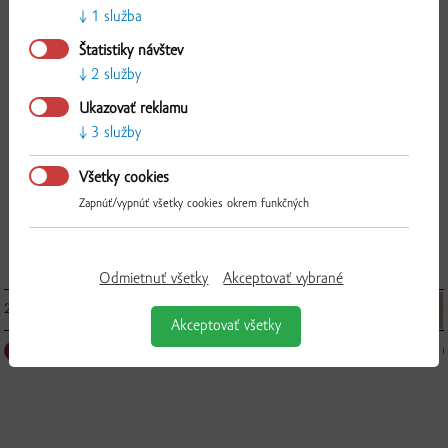
1 služba
Štatistiky návštev
2 služby
Overiť
Ukazovať reklamu
3 služby
Všetky cookies
Zapnúť/vypnúť všetky cookies okrem funkčných
Kukkonia maslo, 250 g
Odmietnuť všetky
Akceptovať vybrané
2.53 € / ks
▼
ks
▲
Akceptovať všetky