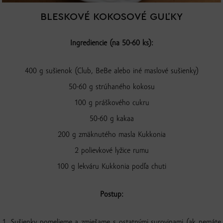
BLESKOVÉ KOKOSOVÉ GUĽKY
Ingrediencie (na 50-60 ks):
400 g sušienok (Club, BeBe alebo iné maslové sušienky)
50-60 g strúhaného kokosu
100 g práškového cukru
50-60 g kakaa
200 g zmäknutého masla Kukkonia
2 polievkové lyžice rumu
100 g lekváru Kukkonia podľa chuti
Postup:
1. Sušienky pomelieme a zmiešame s ostatnými surovinami (ak nemáte