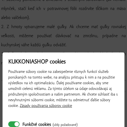
mlynček, stačí keď ich v potravinovej fólii rozdrvíte tĺčikom na mäso
alebo valčekom).
2. Z hmoty vytvarujeme malé guľky. Ak chceme mať guľky rovnakej
veľkosti, môžeme používať dávkovač na zmrzlinu, prípadne na
kuchynskej váhe každú guľku odvážiť.
3. Guľky obalíme v kokosovej múčke a dáme ich do chladničky, kým
KUKKONIASHOP cookies
maslo stuhne.
Používame súbory cookie na zabezpečenie rôznych funkcií služieb
ponúkaných na tomto webe, na analýzu prístupu k nim a na použitie
výsledkov na ich optimalizáciu. Ďalej používame cookies, aby sme
Produkty použité v recepte
umožnili cielenú reklamu. Za týmto účelom sa údaje odovzdávajú aj
pridruženým spoločnostiam a našim partnerom. Ak chcete súhlasiť iba s
nevyhnutnými súbormi cookie, môžete tu odmietnuť ďalšie súbory
cookie.
Zásady používania súborov cookie
Funkčné cookies
(vždy požadované)