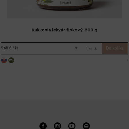
Kukkonia lekvár šípkový, 200 g
5.68 € / ks
▼
ks
▲