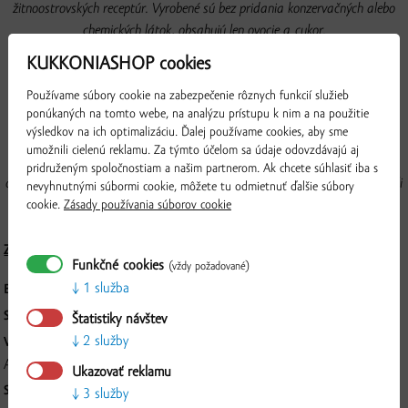
žitnoostrovských receptúr. Vyrobené sú bez pridania konzervačných alebo
chemických látok, obsahujú len ovocie a cukor.
KUKKONIASHOP cookies
Keďže ide o manufaktúrnu výrobu, postup pri ich príprave a varení je
Používame súbory cookie na zabezpečenie rôznych funkcií služieb
rovnaký ako za čias našich starých mám. Na lekvár je potrebné počas
ponúkaných na tomto webe, na analýzu prístupu k nim a na použitie
varenia dohliadať, aby oheň, na ktorom sa varí, nebol ani slabý, lebo by
výsledkov na ich optimalizáciu. Ďalej používame cookies, aby sme
ovocie nezovrelo, ale ani príliš silný, aby sa nepripálilo. Tajomstvo je aj
umožnili cielenú reklamu. Za týmto účelom sa údaje odovzdávajú aj
v neustálom miešaní počas až desiatich hodín varenia. Tento spôsob je
pridruženým spoločnostiam a našim partnerom. Ak chcete súhlasiť iba s
časovo a fyzicky náročný, ale výsledok stojí za to, aby sa naše lekváre ocitli
nevyhnutnými súbormi cookie, môžete tu odmietnuť ďalšie súbory
cookie.
Zásady používania súborov cookie
na vašom bohato prestretom stole.
Zloženie a nutričné hodnoty
Funkčné cookies
(vždy požadované)
1 služba
BALENIE:
200 g
SKUPINOVÉ BALENIE:
6 ks
Štatistiky návštev
2 služby
Overiť
VÝROBCA:
AGROSUN spol. s r.o., Štúrova 1090/7, 929 01, Dunajská Streda
Ukazovať reklamu
SPÔSOB SPRACOVANIA:
sterilizovaný
3 služby