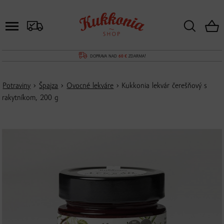
DOPRAVA NAD
60 €
ZDARMA!
Potraviny
›
Špajza
›
Ovocné lekváre
› Kukkonia lekvár čerešňový s
rakytníkom, 200 g