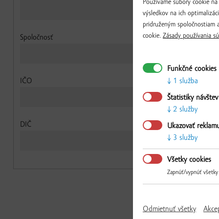
Používame súbory cookie na 
výsledkov na ich optimalizác
pridruženým spoločnostiam a
cookie.
Zásady používania sú
Spoločnosť
Funkčné cookies
1 služba
IČO
Štatistiky návštev
2 služby
DIČ
Ukazovať reklam
3 služby
Všetky cookies
Zapnúť/vypnúť všetky
Odmietnuť všetky
Akce