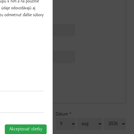
upu k nim a na použitie
čiastky na uvedené č. účtu:
a údaje odovzdávajú aj
tu odmietnuť ďalšie súbory
Dátum
*
Deň
Mesiac
Rok
Akceptovať všetky