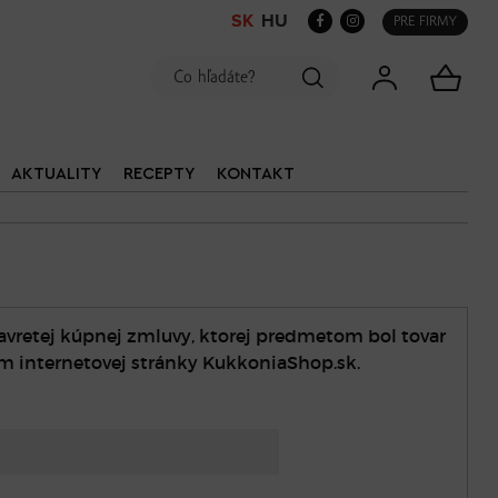
SK
HU
PRE FIRMY
AKTUALITY
RECEPTY
KONTAKT
vretej kúpnej zmluvy, ktorej predmetom bol tovar
m internetovej stránky KukkoniaShop.sk.