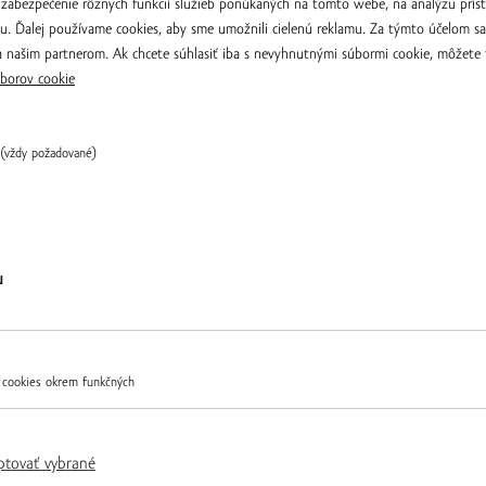
zabezpečenie rôznych funkcií služieb ponúkaných na tomto webe, na analýzu príst
Prosím o poukázanie predmetnej 
iu. Ďalej používame cookies, aby sme umožnili cielenú reklamu. Za týmto účelom s
 našim partnerom. Ak chcete súhlasiť iba s nevyhnutnými súbormi cookie, môžete 
IBAN
borov cookie
(vždy požadované)
SWIFT
Overiť
u
 cookies okrem funkčných
V
*
ptovať vybrané