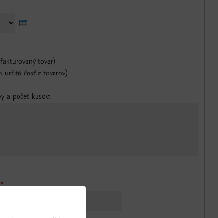
 fakturovaný tovar)
n určitá časť z tovarov)
y a počet kusov:
:
*