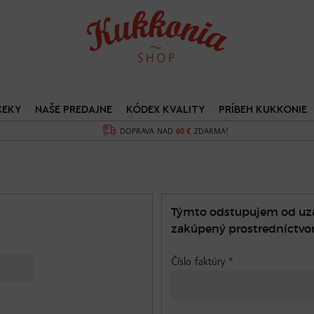
ČEKY
NAŠE PREDAJNE
KÓDEX KVALITY
PRÍBEH KUKKONIE
DOPRAVA NAD
60 €
ZDARMA!
Týmto odstupujem od uza
zakúpený prostredníctvo
Číslo faktúry
*