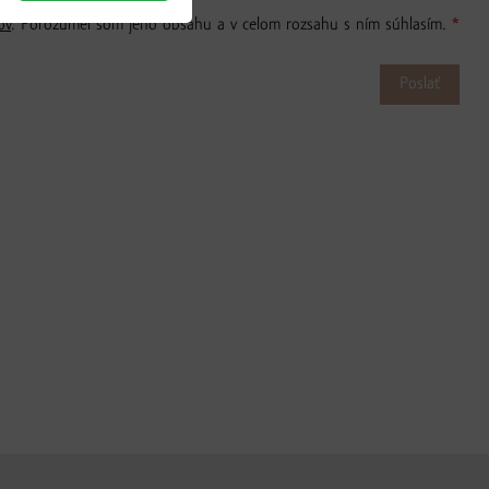
ov
. Porozumel som jeho obsahu a v celom rozsahu s ním súhlasím.
*