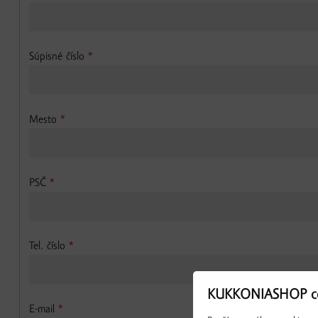
Súpisné číslo
*
Mesto
*
PSČ
*
Tel. číslo
*
KUKKONIASHOP co
E-mail
*