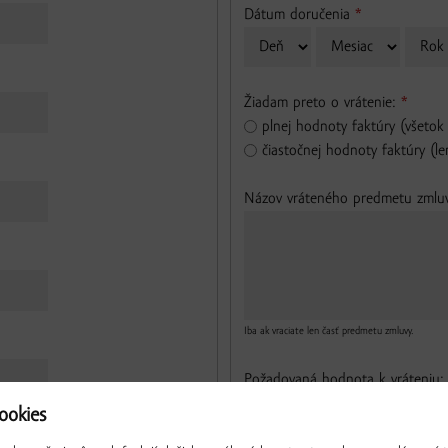
Dátum doručenia
*
Deň
Mesiac
Rok
Žiadam preto o vrátenie:
*
plnej hodnoty faktúry (všetok
čiastočnej hodnoty faktúry (le
Názov vráteného predmetu zmluv
Iba ak vraciate len časť predmetu zmluvy.
Požadovaná hodnota k vráteniu
okies