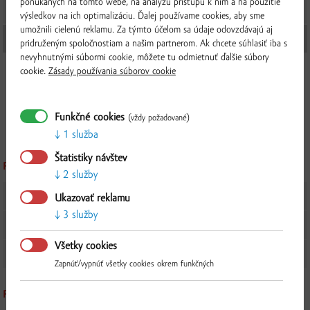
ponúkaných na tomto webe, na analýzu prístupu k nim a na použitie
DORUČENIA?
výsledkov na ich optimalizáciu. Ďalej používame cookies, aby sme
umožnili cielenú reklamu. Za týmto účelom sa údaje odovzdávajú aj
AKÁ JE CENA DOVOZU?
pridruženým spoločnostiam a našim partnerom. Ak chcete súhlasiť iba s
nevyhnutnými súbormi cookie, môžete tu odmietnuť ďalšie súbory
Doručenie pri objednávke nad 60 € je bezplatné.
cookie.
Zásady používania súborov cookie
V ostatných prípadoch je cena 4 €.
Ak ste našim registrovaným veľkoodberateľom, doručenie na
Funkčné cookies
vašu adresu je bezplatné.
(vždy požadované)
1 služba
Štatistiky návštev
PARTNERI
2 služby
Overiť
KTO JE VEĽKOODBERATEĽ?
Ukazovať reklamu
3 služby
AKO SA MÔŽEM STAŤ VEĽKOODBERATEĽOM?
Všetky cookies
KTO SÚ VAŠI HLAVNÍ DODÁVATELIA?
Zapnúť/vypnúť všetky cookies okrem funkčných
PLATBA