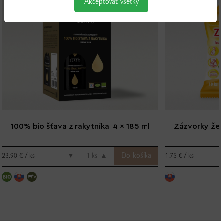
Akceptovať všetky
NOVINKA
100% bio šťava z rakytníka, 4 x 185 ml
Zázvorky žel
23.90 € / ks
1.75 € / ks
▼
ks
▲