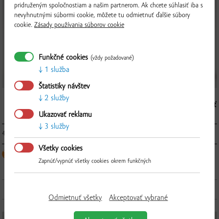
pridruženým spoločnostiam a našim partnerom. Ak chcete súhlasiť iba s
nevyhnutnými súbormi cookie, môžete tu odmietnuť ďalšie súbory
cookie.
Zásady používania súborov cookie
Funkčné cookies
(vždy požadované)
1 služba
Štatistiky návštev
2 služby
Overiť
Zázvorový imuno-shot
100% BIO šťa
Rakytník+Kurkuma, 100 ml
Ukazovať reklamu
3 služby
4.00 € / ks
4.50 € / ks
▼
ks
▲
Všetky cookies
Zapnúť/vypnúť všetky cookies okrem funkčných
OSTATNÉ PRODUKTY SUPERFRUIT
Odmietnuť všetky
Akceptovať vybrané