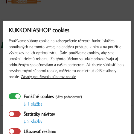
BÚŠLAK OIL
KUKKONIASHOP cookies
Používame súbory cookie na zabezpečenie rôznych funkcií služieb
ponúkaných na tomto webe, na analýzu prístupu k nim a na použitie
výsledkov na ich optimalizáciu. Ďalej používame cookies, aby sme
umožnili cielenú reklamu. Za týmto účelom sa údaje odovzdávajú aj
pridruženým spoločnostiam a našim partnerom. Ak chcete súhlasiť iba s
nevyhnutnými súbormi cookie, môžete tu odmietnuť ďalšie súbory
EVIČKINE DOBROTY
cookie.
Zásady používania súborov cookie
Funkčné cookies
(vždy požadované)
1 služba
Štatistiky návštev
kulis
2 služby
Overiť
Ukazovať reklamu