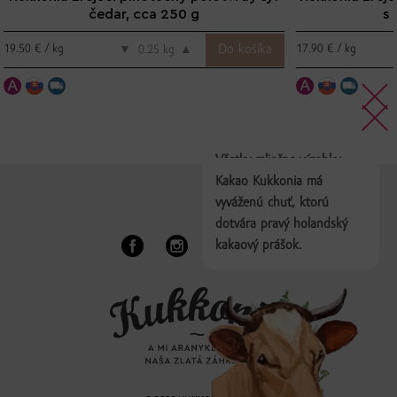
čedar, cca 250 g
s 
19.50 € / kg
17.90 € / kg
▼
kg
▲
Všetky mliečne výrobky
vyrábame na základe
Kakao Kukkonia má
tradičných receptúr, ktoré
vyváženú chuť, ktorú
sú nielen zdravé, ale aj
dotvára pravý holandský
mimoriadne chutné.
kakaový prášok.