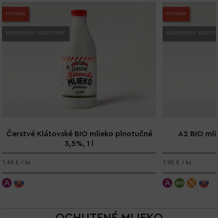
NOVINKA
NOVINKA
MOMENTÁLNE NEDOSTUPNÉ
MOMENTÁLNE NEDOSTU
Čerstvé Klátovské BIO mlieko plnotučné
A2 BIO mlie
3,5%, 1 l
1.44 € / ks
1.90 € / ks