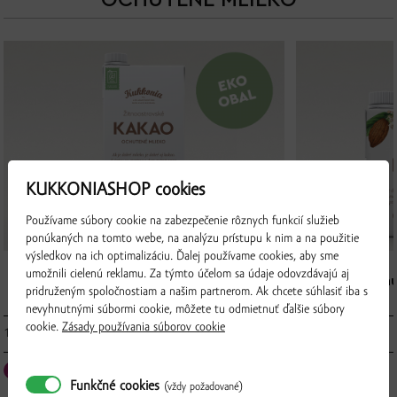
OCHUTENÉ MLIEKO
KUKKONIASHOP cookies
Používame súbory cookie na zabezpečenie rôznych funkcií služieb
ponúkaných na tomto webe, na analýzu prístupu k nim a na použitie
výsledkov na ich optimalizáciu. Ďalej používame cookies, aby sme
umožnili cielenú reklamu. Za týmto účelom sa údaje odovzdávajú aj
Kukkonia ochutené mlieko 3,3% - kakao, 1
Kukkonia ochu
pridruženým spoločnostiam a našim partnerom. Ak chcete súhlasiť iba s
l
nevyhnutnými súbormi cookie, môžete tu odmietnuť ďalšie súbory
cookie.
Zásady používania súborov cookie
1.99 € / ks
1.29 € / ks
▼
ks
▲
Funkčné cookies
(vždy požadované)