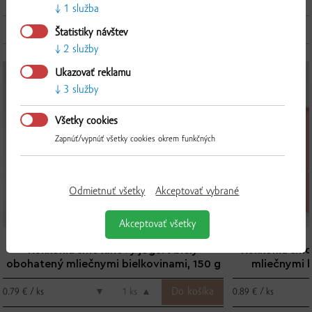
1 služba
JOGURTY
Štatistiky návštev
2 služby
Overiť
Ukazovať reklamu
NOVINKA
3 služby
Všetky cookies
Zapnúť/vypnúť všetky cookies okrem funkčných
Odmietnuť všetky
Akceptovať vybrané
Akceptovať všetky
Kukkonia smotanový jogurt biely
Kukkonia smo
obohatený mliečnymi bielkovinami, 150 g
mliečnymi b
jahod
0.79 € / ks
0.89 € / ks
▼
ks
▲