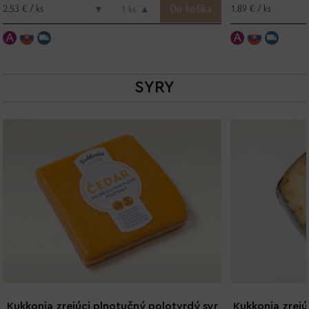
2.53 € / ks
1.89 € / ks
▼
ks
▲
SYRY
Kukkonia zrejúci plnotučný polotvrdý syr
Kukkonia zrejú