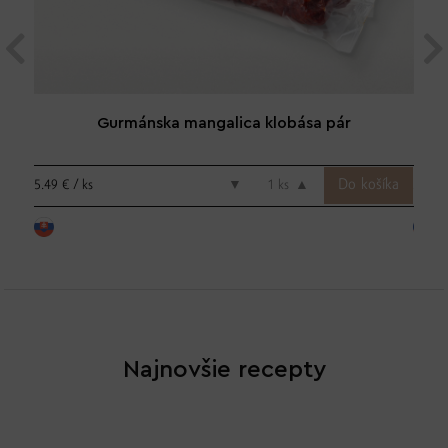
Gurmánska mangalica klobása pár
5.49 € / ks
5.49 €
▼
ks
▲
Najnovšie recepty