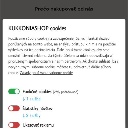
Prečo nakupovať od nás
KUKKONIASHOP cookies
Používame súbory cookie na zabezpečenie rôznych funkcií služieb
ponúkaných na tomto webe, na analýzu prístupu k nim a na použitie
výsledkov na ich optimalizáciu. Ďalej používame cookies, aby sme
VÝHRADNÉ
GARANCIA
LOKÁLNE
umožnili cielenú reklamu. Za týmto účelom sa údaje odovzdávajú aj
SLOVENSKÉ
PÔVODU
SUROVINY
PRODUKTY
KVALITY
pridruženým spoločnostiam a našim partnerom. Ak chcete súhlasiť iba s
nevyhnutnými súbormi cookie, môžete tu odmietnuť ďalšie súbory
cookie.
Zásady používania súborov cookie
Funkčné cookies
(vždy požadované)
1 služba
POMÁHAME
DOPRAVA
DARČEK NAD
MIESTNYM
ZDARMA NAD
80 EUR
Štatistiky návštev
VÝROBCOM
60 EUR
ZDARMA
2 služby
Overiť
Ukazovať reklamu