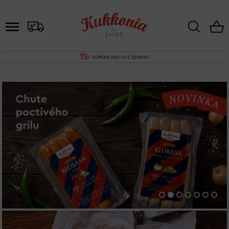
DOPRAVA NAD
60 €
ZDARMA!