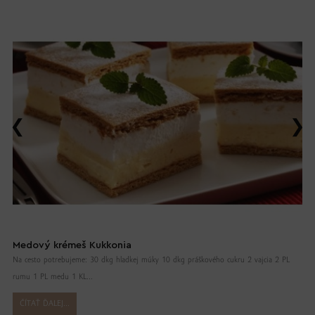
Medový krémeš Kukkonia
Na cesto potrebujeme: 30 dkg hladkej múky 10 dkg práškového cukru 2 vajcia 2 PL
rumu 1 PL medu 1 KL...
ČÍTAŤ ĎALEJ...