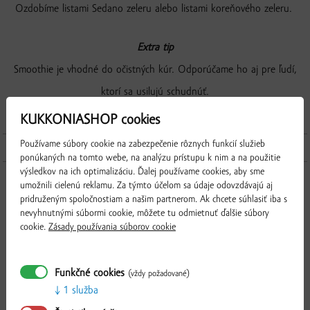
Ozdobíme listami Sedano zeleru alebo listami koreňového zeleru.
Extra tip
Smoothie je vhodné do očistných kúr. Odporúčame ho aj pre ľudí,
ktorí sa usilujú schudnúť.
KUKKONIASHOP cookies
Používame súbory cookie na zabezpečenie rôznych funkcií služieb
Produkty použité v recepte
ponúkaných na tomto webe, na analýzu prístupu k nim a na použitie
výsledkov na ich optimalizáciu. Ďalej používame cookies, aby sme
umožnili cielenú reklamu. Za týmto účelom sa údaje odovzdávajú aj
pridruženým spoločnostiam a našim partnerom. Ak chcete súhlasiť iba s
nevyhnutnými súbormi cookie, môžete tu odmietnuť ďalšie súbory
cookie.
Zásady používania súborov cookie
Funkčné cookies
(vždy požadované)
1 služba