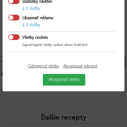
Štatistiky návštev
2 služby
Overiť
Ukazovať reklamu
3 služby
Všetky cookies
100 % Multi fit šťava jablko-mrkva-cvikla, 3 l
Zapnúť/vypnúť všetky cookies okrem funkčných
9.90 € / ks
▼
ks
▲
Odmietnuť všetky
Akceptovať vybrané
Akceptovať všetky
Ďalšie recepty