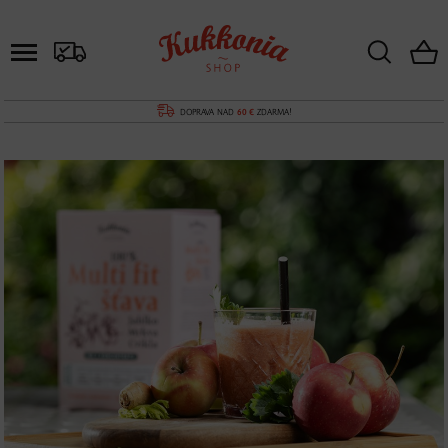
DOPRAVA NAD
60 €
ZDARMA!