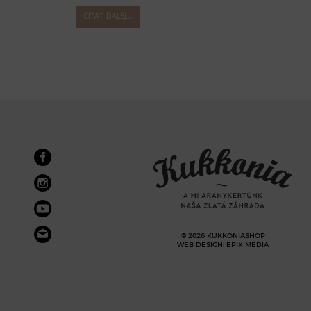
Č
ČÍTAŤ ĎALEJ...
© 2026 KUKKONIASHOP
WEB DESIGN
:
EPIX MEDIA