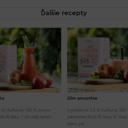
Ďalšie recepty
itz
Slim smoothie
1 dcl Kukkonia 100 % ovocno-
Ingrediencie 2,5 dl Kukkonia 100
lti fit šťavy 1 dcl sódy tymian
zeleninovej Multi fit šťavy ¼ hlav
zeleru pár...