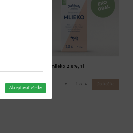
ela, 1 kg
Kukkonia mlieko 2,8%, 1 l
1.39 € / ks
▼
ks
▲
Akceptovať všetky