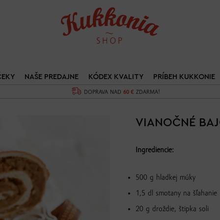
ČEKY
NAŠE PREDAJNE
KÓDEX KVALITY
PRÍBEH KUKKONIE
DOPRAVA NAD
60 €
ZDARMA!
VIANOČNÉ BAJ
Ingrediencie:
500 g hladkej múky
1,5 dl smotany na šľahanie
20 g droždie, štipka soli