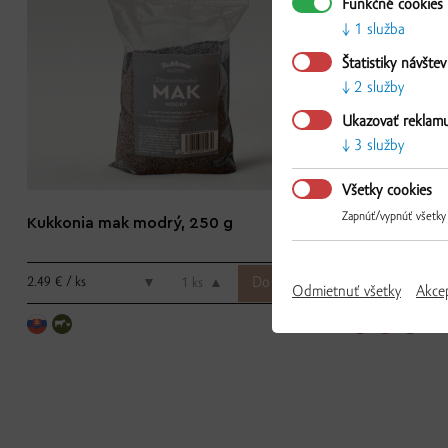
Funkčné cookies
1 služba
Štatistiky návštev
2 služby
Ukazovať reklam
3 služby
Všetky cookies
Zapnúť/vypnúť všetky
Kukkonia mak modrý, 250 g
Kukkonia mas
2.49 € / ks
2.53 € / ks
▼
ks
▲
Odmietnuť všetky
Akce