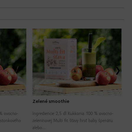
Zelené smoothie
J
 % ovocno-
Ingrediencie 2,5 dl Kukkonia 100 % ovocno-
In
y stonkového
zeleninovej Multi fit šťavy hrsť baby špenátu
ja
alebo...