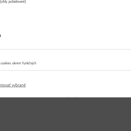
(vždy požadované)
Overiť
u
 cookies okrem funkčných
lo, 250 g
100% špaldová múka hladká bi
1.99 € / ks
▼
ks
▲
▼
ks
▲
ptovať vybrané