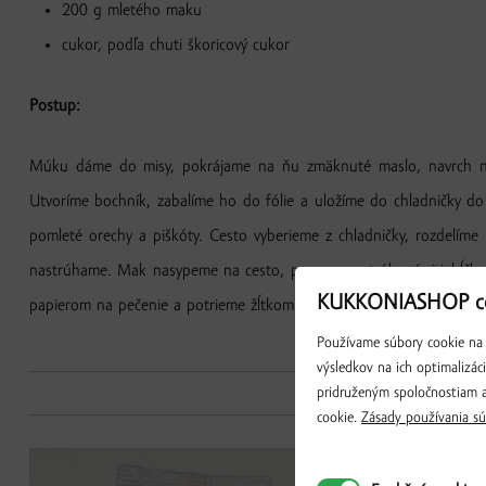
200 g mletého maku
cukor, podľa chuti škoricový cukor
Postup:
Múku dáme do misy, pokrájame na ňu zmäknuté maslo, navrch na
Utvoríme bochník, zabalíme ho do fólie a uložíme do chladničky do
pomleté orechy a piškóty. Cesto vyberieme z chladničky, rozdelí
nastrúhame. Mak nasypeme na cesto, posypeme strúhanými jabĺčkami
KUKKONIASHOP co
papierom na pečenie a potrieme žĺtkom. Necháme pol hodinu odpoči
Používame súbory cookie na 
výsledkov na ich optimalizác
pridruženým spoločnostiam a
cookie.
Zásady používania sú