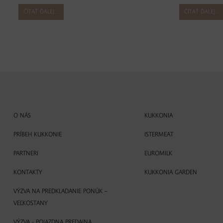
ČÍTAŤ ĎALEJ...
ČÍTAŤ ĎALEJ...
O NÁS
KUKKONIA
PRÍBEH KUKKONIE
ISTERMEAT
PARTNERI
EUROMILK
KONTAKTY
KUKKONIA GARDEN
VÝZVA NA PREDKLADANIE PONÚK –
VEĽKOSTANY
VÝZVA - POJAZDNA PREDAJNA