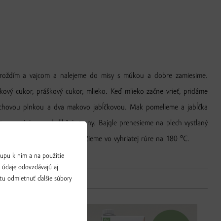
roždím a vajcom a nalejeme do misy s múkou a dobre zamiesime.
ový cukor, práškový cukor, mlieko. Keď mlieko začne vrieť, pridáme
rechovou plnkou a dva makovo jabĺčkovou. Mak pomelieme a jabĺčka
m zavinieme od dlhšej strany. Bajgle prenesieme na plech vystlaný
 pol hodinu odpočinúť. Pečieme vo vyhriatej rúre na 180 °C.
upu k nim a na použitie
a údaje odovzdávajú aj
tu odmietnuť ďalšie súbory