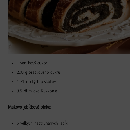
1 vanilkový cukor
200 g práškového cukru
1 PL mletých piškótov
0,5 dl mlieka Kukkonia
Makovo-jabĺčková plnka:
6 veľkých nastrúhaných jabĺk