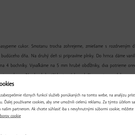
sypeme cukor. Smotanu trocha zohrejeme, zmiešame s rozdrveným d
 budúceho dňa. Na druhý deň si pripravíme plnky. Do hrnca dáme vanilk
me na 4 bochníky. Vyvaľkáme na 5 mm hrubé obdĺžniky, dva potrieme o
 a cukrom. Na dvoch kratších stranách preložíme cesto na plnku a poto
okies
núť, aby žĺtok zaschol a potom potrieme zľahka bielkom. Znovu necháme
zabezpečenie rôznych funkcií služieb ponúkaných na tomto webe, na analýzu príst
iu. Ďalej používame cookies, aby sme umožnili cielenú reklamu. Za týmto účelom s
Produkty použité v recepte
 našim partnerom. Ak chcete súhlasiť iba s nevyhnutnými súbormi cookie, môžete 
borov cookie