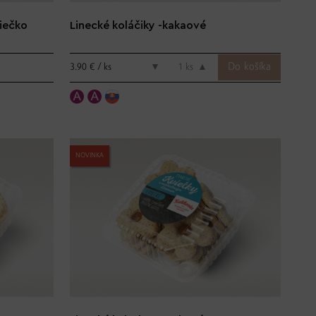
diečko
Linecké koláčiky -kakaové
3.90 € / ks
▼
ks
▲
NOVINKA