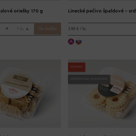
slové oriešky 170 g
Linecké pečivo špaldové - sr
3.90 € / ks
▼
ks
▲
NOVINKA
MOMENTÁLNE NEDOSTUPNÉ