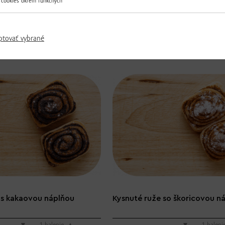
 cookies okrem funkčných
4.52 € / ks
▼
ks
▲
▼
ks
▲
ptovať vybrané
 s kakaovou náplňou
Kysnuté ruže so škoricovou n