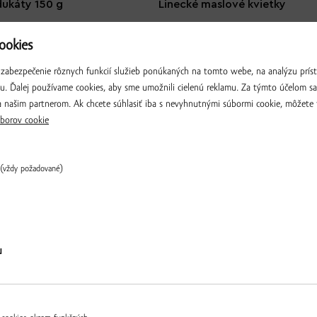
ukáty 150 g
Linecké maslové kvietky
okies
2.90 € / ks
▼
ks
▲
zabezpečenie rôznych funkcií služieb ponúkaných na tomto webe, na analýzu príst
iu. Ďalej používame cookies, aby sme umožnili cielenú reklamu. Za týmto účelom s
 našim partnerom. Ak chcete súhlasiť iba s nevyhnutnými súbormi cookie, môžete 
borov cookie
(vždy požadované)
Overiť
u
ieb
Kysnutý závin s orechovou ná