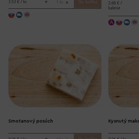
3.53 € / ks
▼
ks
▲
2.68 € /
balenie
Smotanový posúch
Kysnutý mak