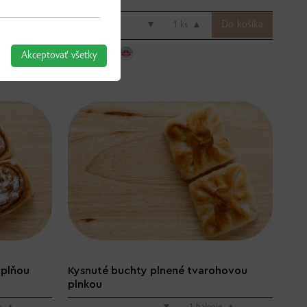
4.06 € / ks
▼
ks
▲
Akceptovať všetky
áplňou
Kysnuté buchty plnené tvarohovou
plnkou