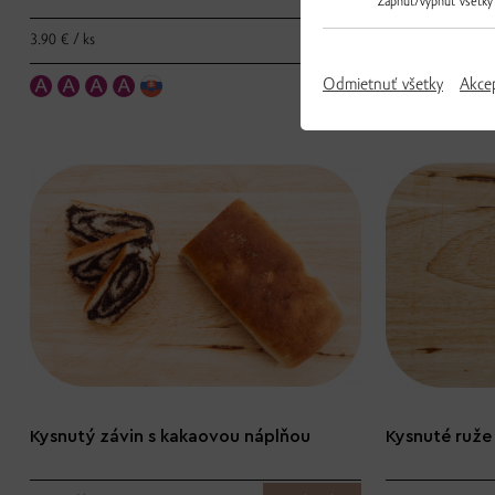
Zapnúť/vypnúť všetky
3.90 € / ks
3.36 € / ks
Odmietnuť všetky
Akce
Kysnutý závin s kakaovou náplňou
Kysnuté ruže