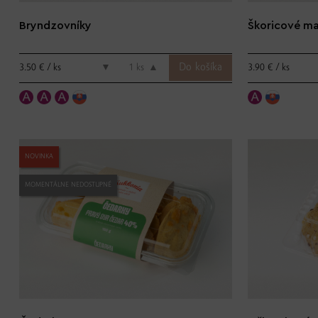
Bryndzovníky
Škoricové ma
3.50 € / ks
3.90 € / ks
▼
ks
▲
NOVINKA
MOMENTÁLNE NEDOSTUPNÉ