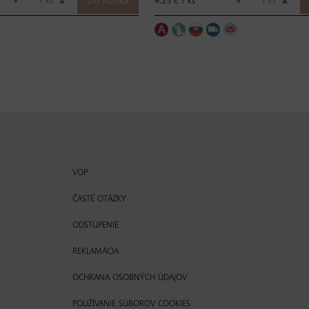
4.25 € / ks
▼
ks
▲
▼
ks
▲
VOP
ČASTÉ OTÁZKY
ODSTÚPENIE
REKLAMÁCIA
OCHRANA OSOBNÝCH ÚDAJOV
POUŽÍVANIE SÚBOROV COOKIES