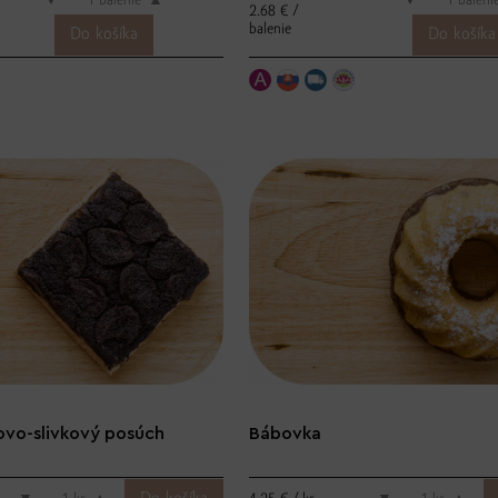
▼
balenie
▲
▼
baleni
2.68 € /
balenie
ovo-slivkový posúch
Bábovka