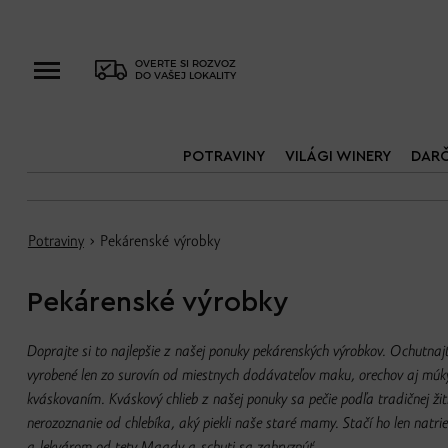
OVERTE SI ROZVOZ
DO VAŠEJ LOKALITY
POTRAVINY
VILÁGI WINERY
DAR
Potraviny
› Pekárenské výrobky
Pekárenské výrobky
Doprajte si to najlepšie z našej ponuky pekárenských výrobkov. Ochutnaj
vyrobené len zo surovín od miestnych dodávateľov maku, orechov aj múk
kváskovaním. Kváskový chlieb z našej ponuky sa pečie podľa tradičnej žit
nerozoznanie od chlebíka, aký piekli naše staré mamy. Stačí ho len nat