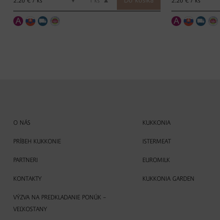
2.26 € / ks
2.26 € / ks
▼
ks
▲
O NÁS
KUKKONIA
PRÍBEH KUKKONIE
ISTERMEAT
PARTNERI
EUROMILK
KONTAKTY
KUKKONIA GARDEN
VÝZVA NA PREDKLADANIE PONÚK –
VEĽKOSTANY