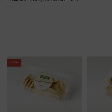
a lekvárom od tety Magdy a schuti sa zahryznúť.
NOVINKA