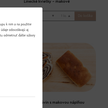
Linecké kvietky - makové
3.90 € / ks
▼
ks
▲
upu k nim a na použitie
a údaje odovzdávajú aj
tu odmietnuť ďalšie súbory
plňou
Kysnutý závin s makovou náplňou