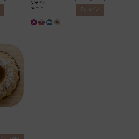
e
▲
▼
balenie
▲
3.26 € /
balenie