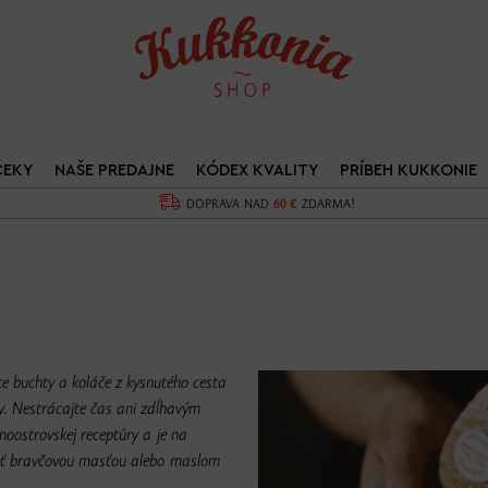
ČEKY
NAŠE PREDAJNE
KÓDEX KVALITY
PRÍBEH KUKKONIE
DOPRAVA NAD
60 €
ZDARMA!
te buchty a koláče z kysnutého cesta
y. Nestrácajte čas ani zdĺhavým
noostrovskej receptúry a je na
rieť bravčovou masťou alebo maslom