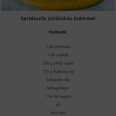
Sertésszűz sütőtökös krémmel
Hozzávalók:
1 db sertésszűz
1 db sütőtök
200 g céklás csatni
125 g Kukkonia vaj
Sungarden olaj
fokhagymapor
1 kis fej hagyma
só
őrölt bors