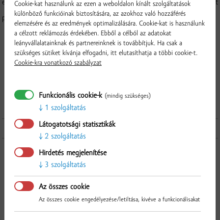
előmelegített sütőben 8 perc alatt készre sütjük. Sütés után 5 percet
Cookie-kat használunk az ezen a weboldalon kínált szolgáltatások
különböző funkcióinak biztosítására, az azokhoz való hozzáférés
pihentetjük és tálalhatunk is. Jó étvágyat!
elemzésére és az eredmények optimalizálására. Cookie-kat is használunk
a célzott reklámozás érdekében. Ebből a célból az adatokat
leányvállalatainknak és partnereinknek is továbbítjuk. Ha csak a
Bindics Imre mesterszakács receptje
szükséges sütiket kívánja elfogadni, itt elutasíthatja a többi cookie-t.
Cookie-kra vonatkozó szabályzat
Kovács Attila sommelier ajánlata:
Világi Winery
Pinot Noir terroir
selection 2018
Funkcionális cookie-k
(mindig szükséges)
1 szolgáltatás
Látogatotsági statisztikák
A receptben használt termékek
2 szolgáltatás
Ellenőrzés
Hirdetés megjelenítése
3 szolgáltatás
Az összes cookie
Az összes cookie engedélyezése/letiltása, kivéve a funkcionálisakat