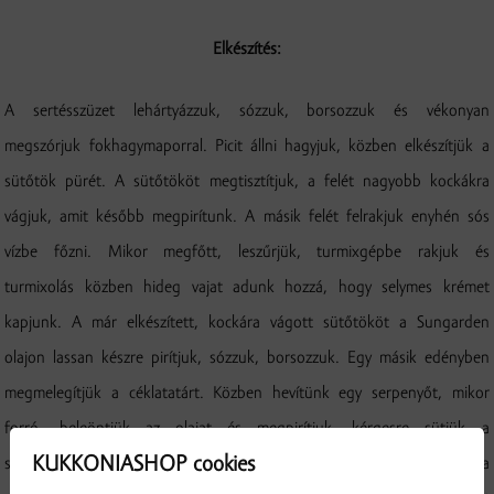
Elkészítés:
A sertésszüzet lehártyázzuk, sózzuk, borsozzuk és vékonyan
megszórjuk fokhagymaporral. Picit állni hagyjuk, közben elkészítjük a
sütőtök pürét. A sütőtököt megtisztítjuk, a felét nagyobb kockákra
vágjuk, amit később megpirítunk. A másik felét felrakjuk enyhén sós
vízbe főzni. Mikor megfőtt, leszűrjük, turmixgépbe rakjuk és
turmixolás közben hideg vajat adunk hozzá, hogy selymes krémet
kapjunk. A már elkészített, kockára vágott sütőtököt a Sungarden
olajon lassan készre pirítjuk, sózzuk, borsozzuk. Egy másik edényben
megmelegítjük a céklatatárt. Közben hevítünk egy serpenyőt, mikor
forró, beleöntjük az olajat és megpirítjuk, kérgesre sütjük a
KUKKONIASHOP cookies
sertésszüzet. Egy kis kocka vajat adunk hozzá, majd a 180 °C fokra