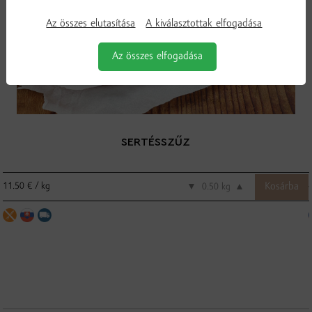
Az összes elutasítása
A kiválasztottak elfogadása
Az összes elfogadása
SERTÉSSZŰZ
11.50 € / kg
▼
kg
▲