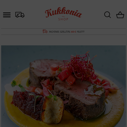
INGYENES SZÁLLÍTÁS
60 €
FELETT!