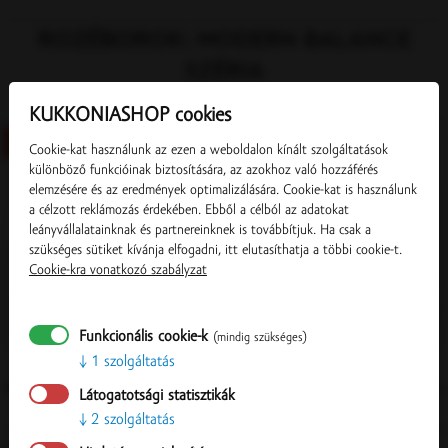
ROZÉBOROK: MODERN BALANCE
SZÉRIA
KUKKONIASHOP cookies
ÚJDONSÁG
Cookie-kat használunk az ezen a weboldalon kínált szolgáltatások
különböző funkcióinak biztosítására, az azokhoz való hozzáférés
elemzésére és az eredmények optimalizálására. Cookie-kat is használunk
a célzott reklámozás érdekében. Ebből a célból az adatokat
leányvállalatainknak és partnereinknek is továbbítjuk. Ha csak a
szükséges sütiket kívánja elfogadni, itt elutasíthatja a többi cookie-t.
Cookie-kra vonatkozó szabályzat
Funkcionális cookie-k
(mindig szükséges)
Pite s rozumom. Máte viac ako 18 rokov?
1 szolgáltatás
Kékfrankos Rosé Modern balance Magnum
Kékfrankos r
Látogatotsági statisztikák
1,5 l
2 szolgáltatás
Ellenőrzés
Áno, potvrdzujem
Nie, nemám