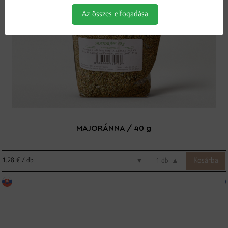
Az összes elfogadása
MAJORÁNNA / 40 g
1.28 € / db
▼
db
▲