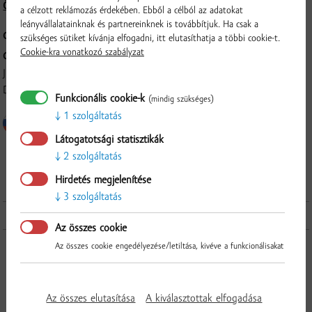
Összetétel és tápérték
a célzott reklámozás érdekében. Ebből a célból az adatokat
leányvállalatainknak és partnereinknek is továbbítjuk. Ha csak a
CSOMAGOLÁS:
100 g
szükséges sütiket kívánja elfogadni, itt elutasíthatja a többi cookie-t.
Cookie-kra vonatkozó szabályzat
GYÁRTÓ:
Juraj Papp - ZELFRUCT-PAPAS, Hlavná 117, 946 38, Radvaň nad
Dunajom
Funkcionális cookie-k
(mindig szükséges)
1 szolgáltatás
Látogatotsági statisztikák
2 szolgáltatás
Ellenőrzés
Hirdetés megjelenítése
3 szolgáltatás
További termékek a kategóriából
Az összes cookie
Az összes cookie engedélyezése/letiltása, kivéve a funkcionálisakat
Az összes elutasítása
A kiválasztottak elfogadása