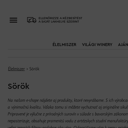
ELLENŐRIZZE A KÉZBESÍTÉST
A SAJÁT LAKHELYE SZERINT
ÉLELMISZER
VILÁGI WINERY
AJÁ
Élelmiszer
› Sörök
Sörök
Na našom e-shope nájdete aj produkty, ktoré nevyrábame. S ich výrobca
a výnimočnú kvalitu. Vďaka tomu si môžete vychutnať aj originálne sikuls
Pripravené je výlučne z prírodných surovín v súlade s bavorským zákonom 
nepasterizuje, obsahuje pramenitú vodu z artézskych studní manufaktúr