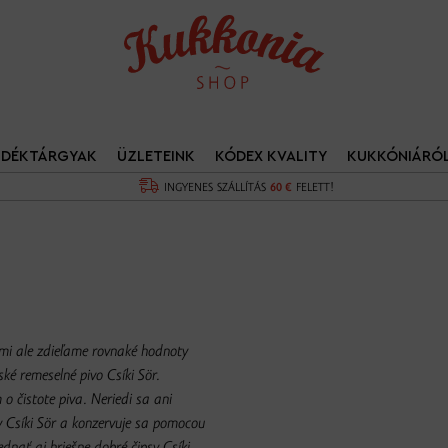
NDÉKTÁRGYAK
ÜZLETEINK
KÓDEX KVALITY
KUKKÓNIÁRÓ
INGYENES SZÁLLÍTÁS
60 €
FELETT!
mi ale zdieľame rovnaké hodnoty
ké remeselné pivo Csíki Sör.
o čistote piva. Neriedi sa ani
y Csíki Sör a konzervuje sa pomocou