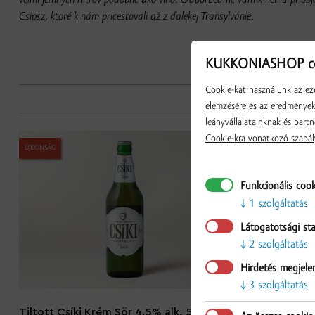
veľmi jemných filtrov podobne ako víno. Odporúčame vám k nemu priobjed
Csipsz, ktoré k nám pricestovali až z ďalekej Transylvánie.
KUKKONIASHOP co
Cookie-kat használunk az eze
elemzésére és az eredmények 
leányvállalatainknak és partn
Cookie-kra vonatkozó szabál
ÚJDONSÁG
ÚJDONSÁG
Funkcionális coo
1 szolgáltatás
Látogatotsági sta
2 szolgáltatás
Hirdetés megjele
3 szolgáltatás
Tiltott Csíki Krém Sör 4,5% alk. 500 ml
Tiltott Csíki