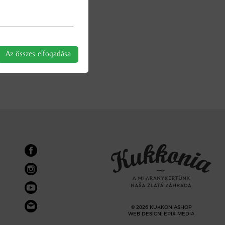
Az összes elfogadása
© 2026 KUKKONIASHOP
WEB DESIGN
:
EPIX MEDIA