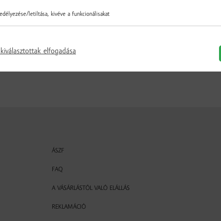
délyezése/letiltása, kivéve a funkcionálisakat
▼
db
▲
kiválasztottak elfogadása
ÁSZF
FAQ
A VÁSÁRLÁSTÓL VALÓ ELÁLLÁS
REKLAMÁCIÓ