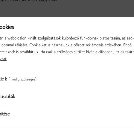
nať aj hriešne dobré čipsy Csíki
okies
n a weboldalon kínált szolgáltatások különböző funkcióinak biztosítására, az azo
SÖRÖK
optimalizálására. Cookie-kat is használunk a célzott reklámozás érdekében. Ebből 
ereinknek is továbbítjuk. Ha csak a szükséges sütiket kívánja elfogadni, itt elutasíth
yzat
kie-k
(mindig szükséges)
tisztikák
Ellenőrzés
nítése
 sör 6% alk. 500 ml