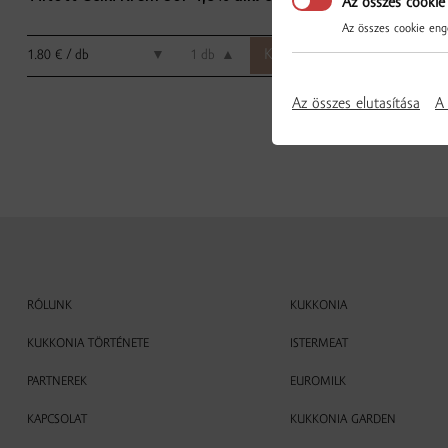
Az összes cookie
Az összes cookie enge
1.80 € / db
1.89 € / db
▼
db
▲
Az összes elutasítása
A 
RÓLUNK
KUKKONIA
KUKKONIA TÖRTÉNETE
ISTERMEAT
PARTNEREK
EUROMILK
KAPCSOLAT
KUKKONIA GARDEN