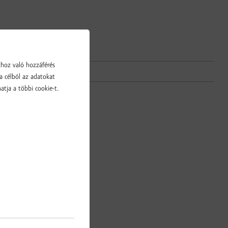
khoz való hozzáférés
a célból az adatokat
atja a többi cookie-t.