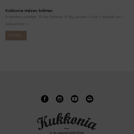
Kukkonia mézes krémes
A tésztához szükséges: 30 dkg finomliszt 10 dkg porcukor 2 tojás 2 evőkanál rum 1
evőkanál méz 1...
TOVÁBB...