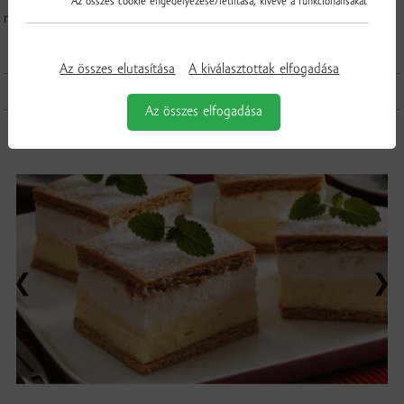
Az összes cookie engedélyezése/letiltása, kivéve a funkcionálisakat
rizzsel, kölessel.
Az összes elutasítása
A kiválasztottak elfogadása
További receptek
Az összes elfogadása