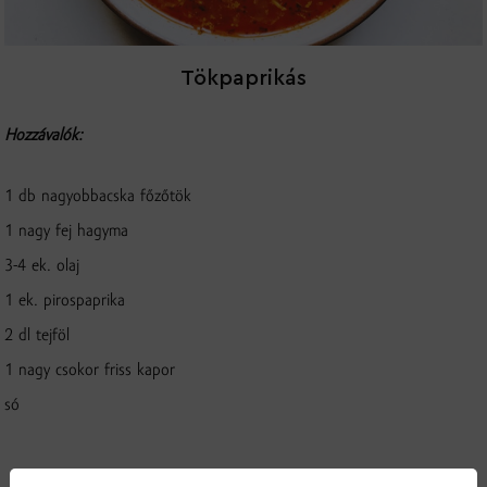
Tökpaprikás
Hozzávalók:
1 db nagyobbacska főzőtök
1 nagy fej hagyma
3-4 ek. olaj
1 ek. pirospaprika
2 dl tejföl
1 nagy csokor friss kapor
só