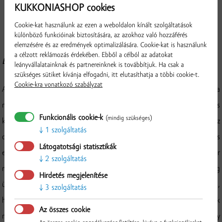
KUKKONIASHOP cookies
Cookie-kat használunk az ezen a weboldalon kínált szolgáltatások
különböző funkcióinak biztosítására, az azokhoz való hozzáférés
elemzésére és az eredmények optimalizálására. Cookie-kat is használunk
a célzott reklámozás érdekében. Ebből a célból az adatokat
Elkészítés:
leányvállalatainknak és partnereinknek is továbbítjuk. Ha csak a
szükséges sütiket kívánja elfogadni, itt elutasíthatja a többi cookie-t.
Cookie-kra vonatkozó szabályzat
A tököt meghámozzuk, hosszában kettévágjuk, szivacsos belét a
magokkal kikanalazzuk, a tök húsát szeletekre, majd kb. 2 centis
Funkcionális cookie-k
(mindig szükséges)
kockákra vágjuk. A hagymát fel-aprítjuk és aranysárgára pirítjuk az
1 szolgáltatás
olajon. Rátesszük a tököt, megsózzuk, most jöhet a pirospaprika és
Látogatotsági statisztikák
egy fél pohár víz, hogy oda ne kapjon. Hamar ereszt levet, akkor már
2 szolgáltatás
Ellenőrzés
nem kell izgulni. Fedő alatt, olykor megkevergetve pároljuk, amíg
Hirdetés megjelenítése
üveges nem lesz. Vigyázni kell, hogy ne főjön szét. Ha megvan,
3 szolgáltatás
hozzákeverjük a tejfölt, és a legvégén a felaprított kaprot. Ehetjük
Az összes cookie
melegen, langyosan, hidegen, magában egy karéj friss kenyérrel vagy