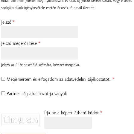
email cím nem jelenik meg nyilvánosan, és csak új jelszó kérése során, vagy értesítő
szolgáltatások igénybevétele esetén érkezik rá email üzenet.
Jelszó
*
Jelszó megerősítése
*
Jelszó az új felhasználó számára, kétszer megadva.
Ellenőrzés
Megismertem és elfogadom az
adatvédelmi tájékoztatót
.
*
Partner cég alkalmazottja vagyok
Írja be a képen látható kódot
*
  _   _                                
 / | / |  _ __    _   _    ___   _ __  
 | | | | | '_ \  | | | |  / __| | '_ \ 
 | | | | | | | | | |_| | | (__  | | | |
 |_| |_| |_| |_|  \__, |  \___| |_| |_|
                  |___/                