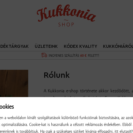
NDÉKTÁRGYAK
ÜZLETEINK
KÓDEX KVALITY
KUKKÓNIÁRÓ
INGYENES SZÁLLÍTÁS
60 €
FELETT!
Rólunk
A Kukkonia e-shop története akkor kezdődött, 
igazolt eredetű termékek iránt. Egyes Kukkon
éreztük, hogy az elérhetőségük a vásárlóközö
okies
vásárlók rendelkezésére bocsátani, hogy ne legye
n a weboldalon kínált szolgáltatások különböző funkcióinak biztosítására, az azo
optimalizálására. Cookie-kat is használunk a célzott reklámozás érdekében. Ebből 
Az általunk létrehozott Kukkonia webáruház
ereinknek is továbbítjuk. Ha csak a szükséges sütiket kívánja elfogadni, itt elutasíth