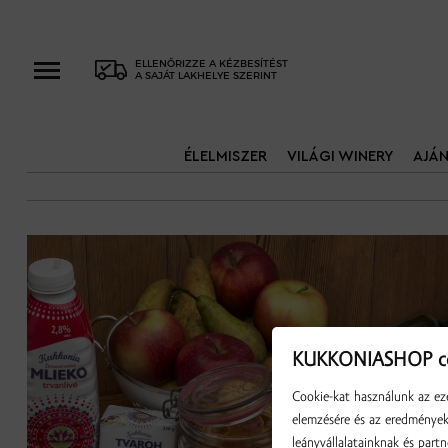
ELLENŐRIZZE A KÉZBESÍTÉST
A SAJÁT LAKHELYE SZERINT
ÉLELMISZER
VILÁGI WINERY
AJÁ
KUKKONIASHOP co
Cookie-kat használunk az eze
elemzésére és az eredmények 
leányvállalatainknak és partn