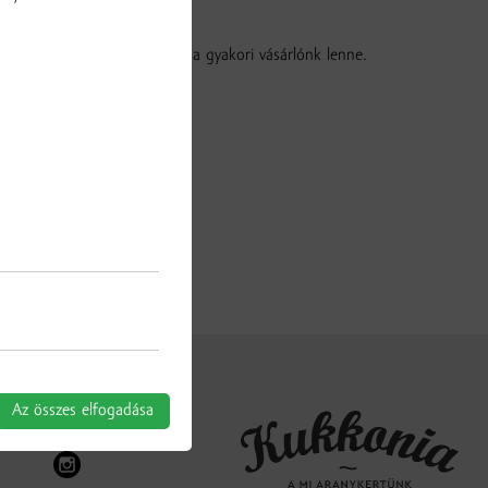
– elérhető áron.
nagy örömünkre szolgálna, ha gyakori vásárlónk lenne.
Az összes elfogadása