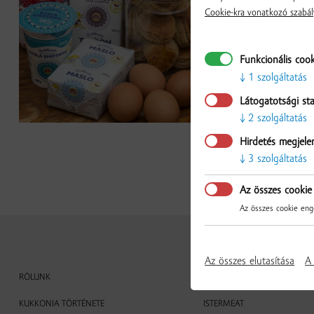
Cookie-kra vonatkozó szabál
Funkcionális coo
1 szolgáltatás
Látogatotsági sta
2 szolgáltatás
Hirdetés megjele
3 szolgáltatás
Az összes cookie
Az összes cookie enge
Az összes elutasítása
A 
RÓLUNK
KUKKONIA
KUKKONIA TÖRTÉNETE
ISTERMEAT