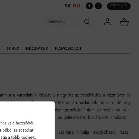
SK
HU
CÉGEKNEK
L
HÍREK
RECEPTEK
KAPCSOLAT
amikor a városlakók között is megnőtt az érdeklődés a kézműves és
ia márkájú termékek megjelentek az áruházláncok polcain, de úgy
nség felé nem elegendő. Egész termékskálánkat szerettük volna a
nek kénytelenek megelégedni az üzletenkénti korlátozott kínálattal.
khoz való hozzáférés
a célból az adatokat
 a széles vásárlóközönség számára kínálja megbízható, hazai,
atja a többi cookie-t.