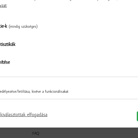
hagyományos receptek alapján készült termékeit 
yzat
Köszönjük, hogy felkereste webáruházunkat, és 
kie-k
(mindig szükséges)
tisztikák
Az Ön Kukkonia webáruháza
Ellenőrzés
nítése
délyezése/letiltása, kivéve a funkcionálisakat
kiválasztottak elfogadása
ÁSZF
FAQ