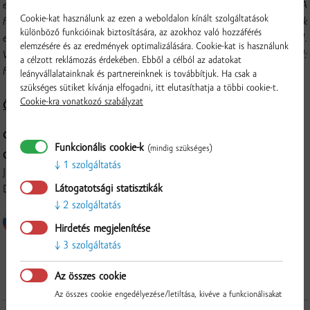
egyebek mellett javítják a hangulatot és csökkentik a stresszt. A
Cookie-kat használunk az ezen a weboldalon kínált szolgáltatások
fokhagyma erős antibakteriális és vírusellenes hatású. Nemcsak
különböző funkcióinak biztosítására, az azokhoz való hozzáférés
egészséges, hanem ízletes is, és sok étel elképzelhetetlen az íze nélkül.
elemzésére és az eredmények optimalizálására. Cookie-kat is használunk
Választékunkban háromféle fokhagyma terméket talál:
a célzott reklámozás érdekében. Ebből a célból az adatokat
fokhagymamorzsát, szeletelt fokhagymát és fokhagymaport.
leányvállalatainknak és partnereinknek is továbbítjuk. Ha csak a
szükséges sütiket kívánja elfogadni, itt elutasíthatja a többi cookie-t.
Cookie-kra vonatkozó szabályzat
Összetétel és tápérték
CSOMAGOLÁS:
200 g
Funkcionális cookie-k
(mindig szükséges)
GYÁRTÓ:
1 szolgáltatás
Juraj Papp - ZELFRUCT-PAPAS, Hlavná 117, 946 38, Radvaň nad
Látogatotsági statisztikák
Dunajom
2 szolgáltatás
Ellenőrzés
Hirdetés megjelenítése
3 szolgáltatás
Az összes cookie
Az összes cookie engedélyezése/letiltása, kivéve a funkcionálisakat