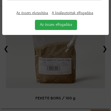
További termékek a kategóriából
Az összes elutasítása
A kiválasztottak elfogadása
Az összes elfogadása
FEKETE BORS / 100 g