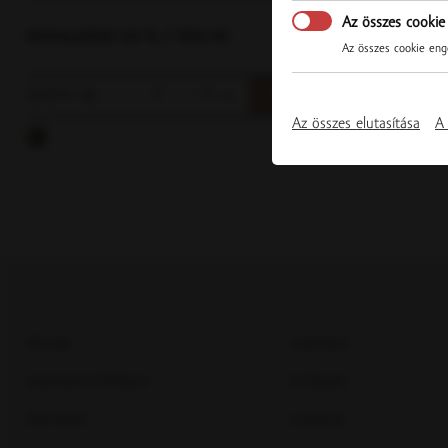
Az összes cookie
Körte párlat 40 % / 350 ml
Kajszibarack
Az összes cookie enge
23.50 € / db
35.00 € / db
▼
db
▲
Az összes elutasítása
A 
RÓLUNK
KUKKONIA
KUKKONIA TÖRTÉNETE
ISTERMEAT
PARTNEREK
EUROMILK