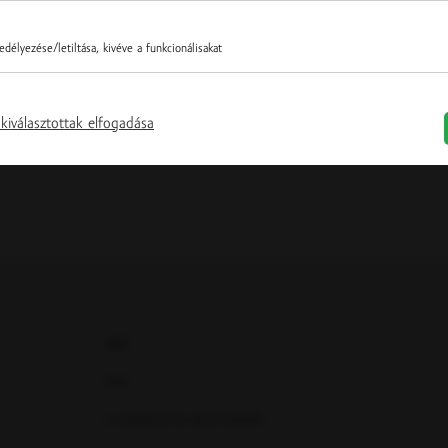
 párlat 40 % / 350 ml
Alma párlat 40 % / 350 ml
délyezése/letiltása, kivéve a funkcionálisakat
23.50 € / db
▼
db
▲
▼
db
▲
kiválasztottak elfogadása
ÁSZF
FAQ
A VÁSÁRLÁSTÓL VALÓ ELÁLLÁS