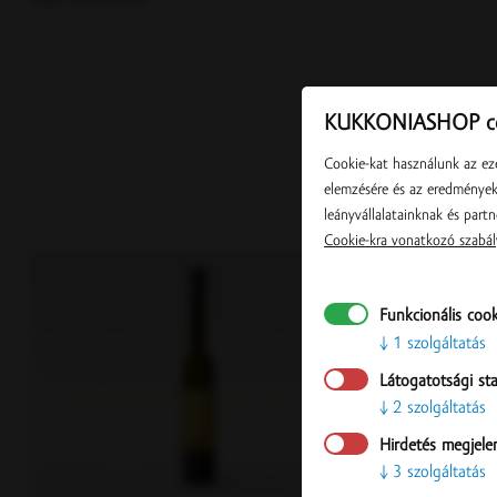
chute. Na zdravie!
KUKKONIASHOP co
Cookie-kat használunk az eze
elemzésére és az eredmények 
leányvállalatainknak és partn
Cookie-kra vonatkozó szabál
Funkcionális coo
1 szolgáltatás
Látogatotsági sta
2 szolgáltatás
Hirdetés megjele
3 szolgáltatás