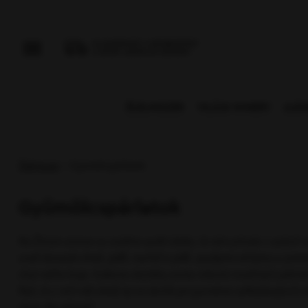
ELLENŐRIZZE A KÉZBESÍTÉST
A SAJÁT LAKHELYE SZERINT
ÉLELMISZER
VILÁGI WINERY
AJÁ
Élelmiszer
› Gyümölcspárlatok
Gyümölcspárlatok
Na Žitnom ostrove sa snažíme využiť všetko, čo nám príroda v sadoch na
urodí dostatok sliviek, jabĺk, marhúľ a jabĺk, použijeme alchýmiu a preme
chuti nášho kraja. Kukkonia destiláty ocenia milovníci tradičných pálenie
fliaš, čo z nich robí skvelý tip na darček pre gurmánov vyhľadávajúcich 