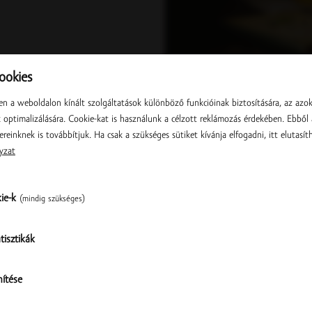
okies
n a weboldalon kínált szolgáltatások különböző funkcióinak biztosítására, az azo
optimalizálására. Cookie-kat is használunk a célzott reklámozás érdekében. Ebből 
GYÜMÖLCSPÁRLATOK
ereinknek is továbbítjuk. Ha csak a szükséges sütiket kívánja elfogadni, itt elutasíth
yzat
kie-k
(mindig szükséges)
Pite s rozumom. Máte viac ako 18 rokov?
tisztikák
Ellenőrzés
Áno, potvrdzujem
Nie, nemám
nítése