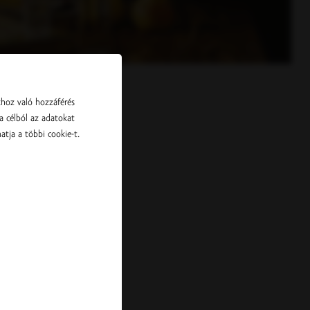
khoz való hozzáférés
a célból az adatokat
atja a többi cookie-t.