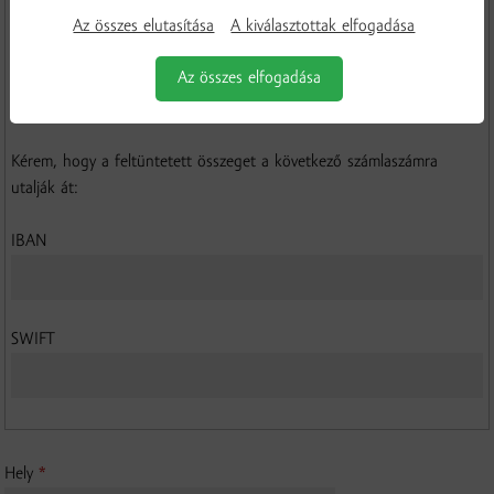
Javaslom, hogy reklamációmat az alábbi módok egyikén orvosolják:
*
Az összes elutasítása
A kiválasztottak elfogadása
a kifogásolt áru cseréjével
a vételár visszatérítésével
Az összes elfogadása
árengedménnyel
egyéb módon
Kérem, hogy a feltüntetett összeget a következő számlaszámra
utalják át:
IBAN
SWIFT
Hely
*