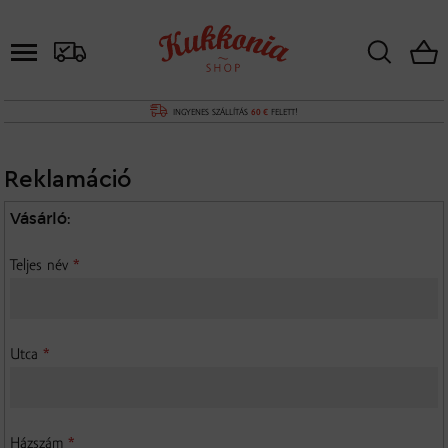
INGYENES SZÁLLÍTÁS
60 €
FELETT!
Reklamáció
Vásárló:
Teljes név
*
Utca
*
Házszám
*