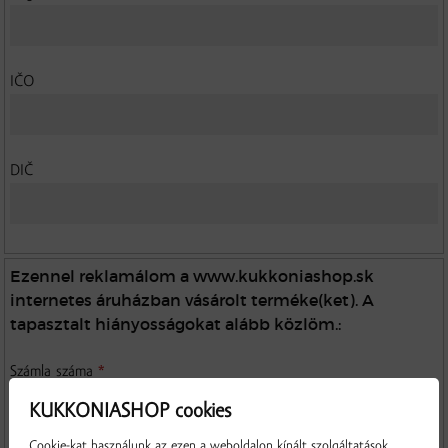
IČO
DIČ
Ezennel reklamálom a www.kukkoniashop.sk
internetes áruházban vásárolt terméke(ket). A
tapasztalt hiányosságokat alább közlöm.:
Számla száma
*
KUKKONIASHOP cookies
Cookie-kat használunk az ezen a weboldalon kínált szolgáltatások