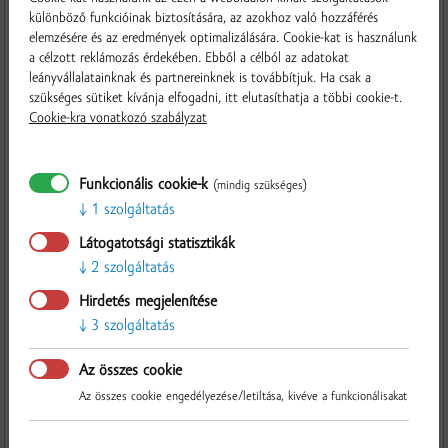
Kézbesítés dátuma
*
különböző funkcióinak biztosítására, az azokhoz való hozzáférés
Év
Hónap
Nap
elemzésére és az eredmények optimalizálására. Cookie-kat is használunk
a célzott reklámozás érdekében. Ebből a célból az adatokat
leányvállalatainknak és partnereinknek is továbbítjuk. Ha csak a
szükséges sütiket kívánja elfogadni, itt elutasíthatja a többi cookie-t.
A kifogásolt áru (kérjük, adja meg a terméknek a számlán szereplő
Cookie-kra vonatkozó szabályzat
megnevezését)
*
Funkcionális cookie-k
(mindig szükséges)
1 szolgáltatás
A reklamáció tárgya, a termék hiányosságának leírása
*
Látogatotsági statisztikák
2 szolgáltatás
Ellenőrzés
Hirdetés megjelenítése
3 szolgáltatás
Fotódokumentáció
Az összes cookie
Az összes cookie engedélyezése/letiltása, kivéve a funkcionálisakat