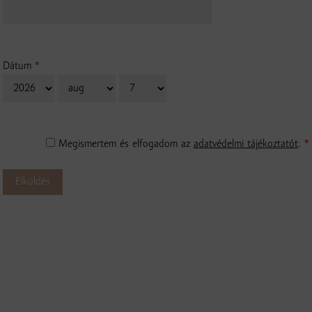
Dátum
*
Év
Hónap
Nap
Megismertem és elfogadom az
adatvédelmi tájékoztatót
.
*