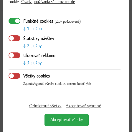
cookie.
Zásady používania súborov cookie
Produkty použité v recepte
Funkčné cookies
(vždy požadované)
1 služba
Štatistiky návštev
2 služby
Overiť
Ukazovať reklamu
3 služby
Všetky cookies
Zapnúť/vypnúť všetky cookies okrem funkčných
Odmietnuť všetky
Akceptovať vybrané
Akceptovať všetky
Domáca klobása