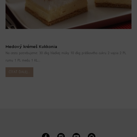
Medový krémeš Kukkonia
Na cesto potrebujeme: 30 dkg hladkej múky 10 dkg práškového cukru 2 vajcia 2 PL
rumu 1 PL medu 1 KL...
ČÍTAŤ ĎALEJ...