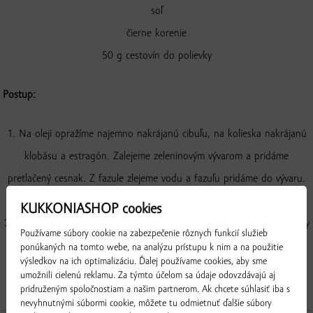
soľ
čierne korenie
50 g cestovín do polievky
Postup:
1. Na oleji opražíme najemno nakrájanú cibuľu, na kolieska nakrájanú
klobásu a estragón. Zalejeme zeleninovým vývarom a pridáme
pretlačený cesnak. Z fazule zlejeme vodu a fazuľu pridáme do vývaru.
Privedieme do varu a varíme, pokým nie je fazuľa mäkká.
KUKKONIASHOP cookies
2. Kyslú smotanu rozmiešame s múkou. Cez sito ju vlejeme do polievky
Používame súbory cookie na zabezpečenie rôznych funkcií služieb
a dobre rozmiešame.
ponúkaných na tomto webe, na analýzu prístupu k nim a na použitie
výsledkov na ich optimalizáciu. Ďalej používame cookies, aby sme
3. Osolíme, okoreníme pridáme cestoviny a takto varíme 5 minút.
umožnili cielenú reklamu. Za týmto účelom sa údaje odovzdávajú aj
pridruženým spoločnostiam a našim partnerom. Ak chcete súhlasiť iba s
nevyhnutnými súbormi cookie, môžete tu odmietnuť ďalšie súbory