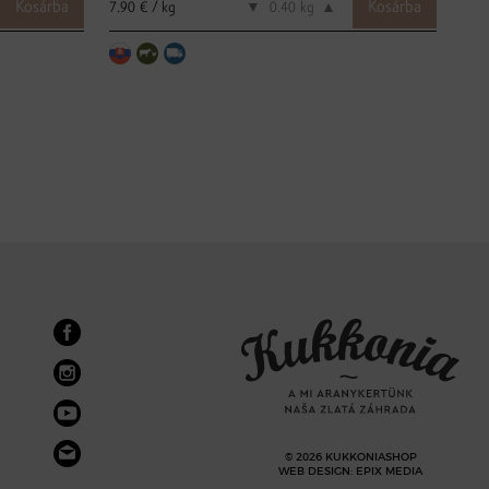
7.90 € / kg
7.99
▼
kg
▲
© 2026 KUKKONIASHOP
WEB DESIGN
:
EPIX MEDIA