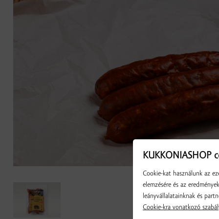
KUKKONIASHOP co
Cookie-kat használunk az eze
elemzésére és az eredmények 
leányvállalatainknak és partn
Cookie-kra vonatkozó szabál