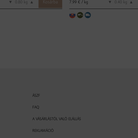
7.99 € / kg
▼
kg
▲
▼
kg
▲
ÁSZF
FAQ
A VÁSÁRLÁSTÓL VALÓ ELÁLLÁS
REKLAMÁCIÓ