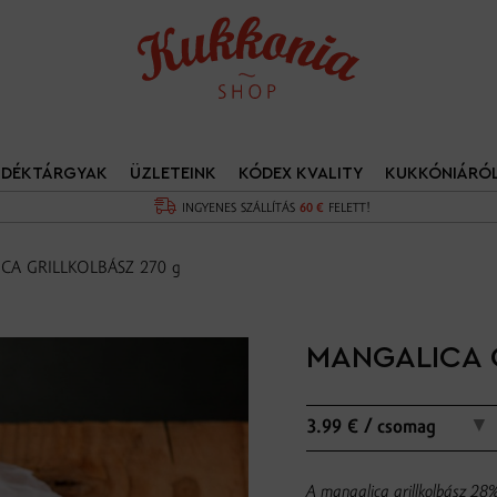
NDÉKTÁRGYAK
ÜZLETEINK
KÓDEX KVALITY
KUKKÓNIÁRÓ
INGYENES SZÁLLÍTÁS
60 €
FELETT!
CA GRILLKOLBÁSZ 270 g
MANGALICA 
▼
3.99 € / csomag
A mangalica grillkolbász 28