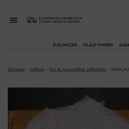
ELLENŐRIZZE A KÉZBESÍTÉST
A SAJÁT LAKHELYE SZERINT
ÉLELMISZER
VILÁGI WINERY
AJÁ
Élelmiszer
›
Grillezés
›
Hús és hústermékek grillezéshez
› MANGALI