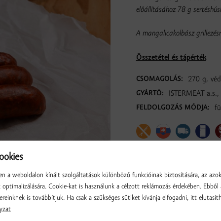
előállításához 78 g sertéshú
A mangalicakolbász grillezésr
Összetétel és tápérték
CSOMAGOLÁS:
270 g, véd
GYÁRTÓ:
ISTERMEAT a.s.,
FELDOLGOZÁS MÓDJA:
fü
okies
n a weboldalon kínált szolgáltatások különböző funkcióinak biztosítására, az azo
optimalizálására. Cookie-kat is használunk a célzott reklámozás érdekében. Ebből 
ereinknek is továbbítjuk. Ha csak a szükséges sütiket kívánja elfogadni, itt elutasíth
yzat