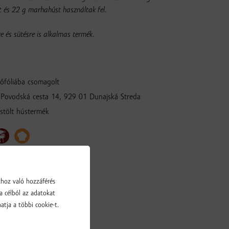
st és 22 g marhahúst használtak fel.
e és sütésre is alkalmas termék.
őfóliába csomagolt
 Povodská cesta 14, 929 01 Dunajská Streda
stölt hústermék
khoz való hozzáférés
a célból az adatokat
atja a többi cookie-t.