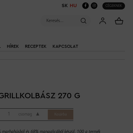
SK
HU
CÉGEKNEK
L
HÍREK
RECEPTEK
KAPCSOLAT
GRILLKOLBÁSZ 270 G
▲
csomag
% marhahúsból és 68% mangalicából készül. 100 g termék