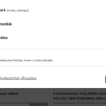
kie-k
(mindig szükséges)
További termékek a kategóriából
tisztikák
Ellenőrzés
nítése
délyezése/letiltása, kivéve a funkcionálisakat
kiválasztottak elfogadása
sont nélkül
FOKHAGYMÁS-FŰSZERES PÁ
PÁCOLT SERTÉSBORDA GRILL