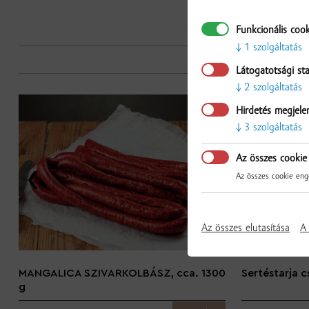
Funkcionális coo
1 szolgáltatás
Látogatotsági sta
2 szolgáltatás
Hirdetés megjele
3 szolgáltatás
Az összes cookie
Az összes cookie enge
Az összes elutasítása
A 
MANGALICA SZIVARKOLBÁSZ, cca. 1300
Sertéstarja c
g