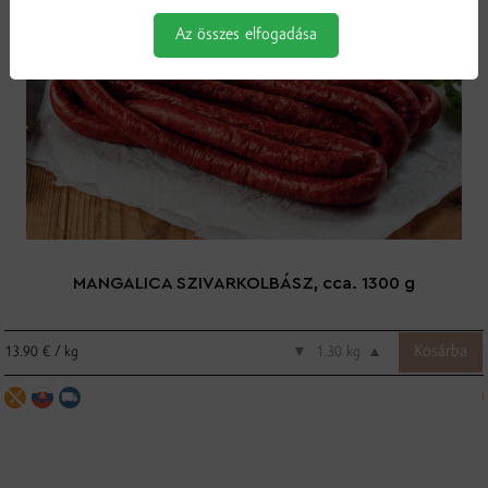
Az összes elfogadása
MANGALICA SZIVARKOLBÁSZ, cca. 1300 g
13.90 € / kg
▼
kg
▲