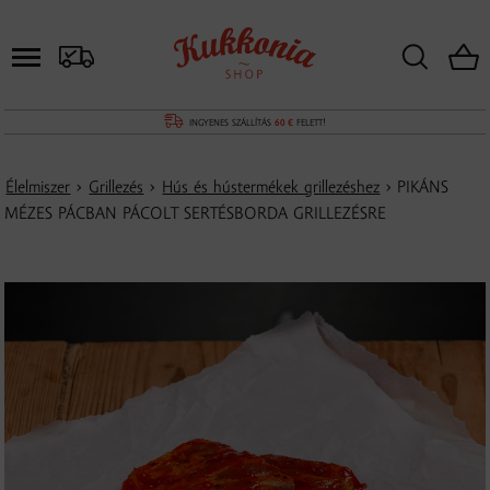
INGYENES SZÁLLÍTÁS
60 €
FELETT!
Élelmiszer
›
Grillezés
›
Hús és hústermékek grillezéshez
› PIKÁNS
MÉZES PÁCBAN PÁCOLT SERTÉSBORDA GRILLEZÉSRE