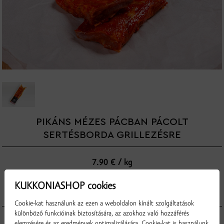
PIKÁNS MÉZES PÁCBAN PÁCOLT
SERTÉSBORDA GRILLEZÉSRE
7.90 € / kg
KUKKONIASHOP cookies
▼
▲
kg
Cookie-kat használunk az ezen a weboldalon kínált szolgáltatások
különböző funkcióinak biztosítására, az azokhoz való hozzáférés
elemzésére és az eredmények optimalizálására. Cookie-kat is használunk