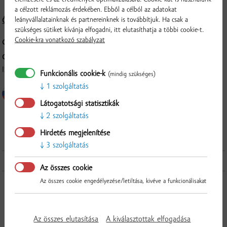
a célzott reklámozás érdekében. Ebből a célból az adatokat
leányvállalatainknak és partnereinknek is továbbítjuk. Ha csak a
Összetétel és tápérték
szükséges sütiket kívánja elfogadni, itt elutasíthatja a többi cookie-t.
Cookie-kra vonatkozó szabályzat
CSOMAGOLÁS:
kb. 400 g, vákuumcsomagolt
GYÁRTÓ:
ISTERMEAT a.s., Povodská cesta 14, 929 01 Dunajská Streda
Funkcionális cookie-k
(mindig szükséges)
1 szolgáltatás
Látogatotsági statisztikák
2 szolgáltatás
Ellenőrzés
Hirdetés megjelenítése
3 szolgáltatás
További termékek a kategóriából
Az összes cookie
Az összes cookie engedélyezése/letiltása, kivéve a funkcionálisakat
Az összes elutasítása
A kiválasztottak elfogadása