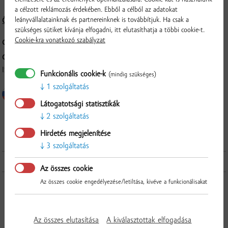
a célzott reklámozás érdekében. Ebből a célból az adatokat
leányvállalatainknak és partnereinknek is továbbítjuk. Ha csak a
Összetétel és tápérték
szükséges sütiket kívánja elfogadni, itt elutasíthatja a többi cookie-t.
Cookie-kra vonatkozó szabályzat
CSOMAGOLÁS:
kb. 400 g, vákuumcsomagolt
GYÁRTÓ:
ISTERMEAT a.s., Povodská cesta 14, 929 01 Dunajská Streda
Funkcionális cookie-k
(mindig szükséges)
1 szolgáltatás
Látogatotsági statisztikák
2 szolgáltatás
Ellenőrzés
Hirdetés megjelenítése
3 szolgáltatás
További termékek a kategóriából
Az összes cookie
Az összes cookie engedélyezése/letiltása, kivéve a funkcionálisakat
Az összes elutasítása
A kiválasztottak elfogadása