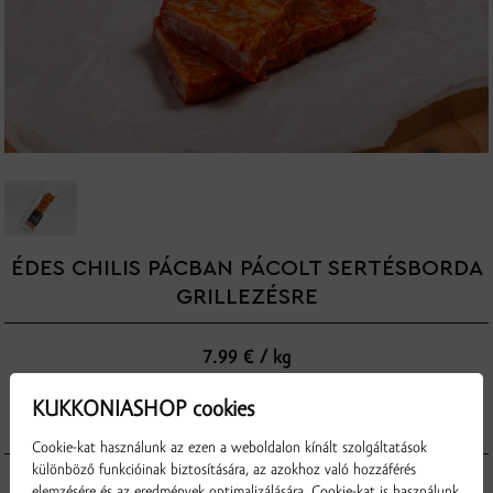
ÉDES CHILIS PÁCBAN PÁCOLT SERTÉSBORDA
GRILLEZÉSRE
7.99 € / kg
KUKKONIASHOP cookies
▼
▲
kg
Cookie-kat használunk az ezen a weboldalon kínált szolgáltatások
különböző funkcióinak biztosítására, az azokhoz való hozzáférés
elemzésére és az eredmények optimalizálására. Cookie-kat is használunk