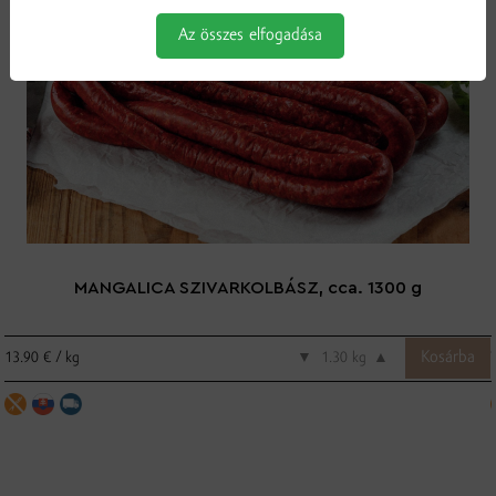
Az összes elfogadása
MANGALICA SZIVARKOLBÁSZ, cca. 1300 g
13.90 € / kg
▼
kg
▲