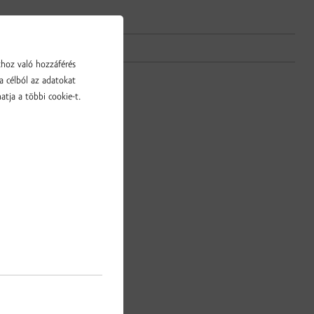
khoz való hozzáférés
a célból az adatokat
atja a többi cookie-t.