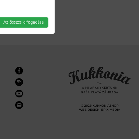
Az összes elfogadása
© 2026 KUKKONIASHOP
WEB DESIGN
:
EPIX MEDIA