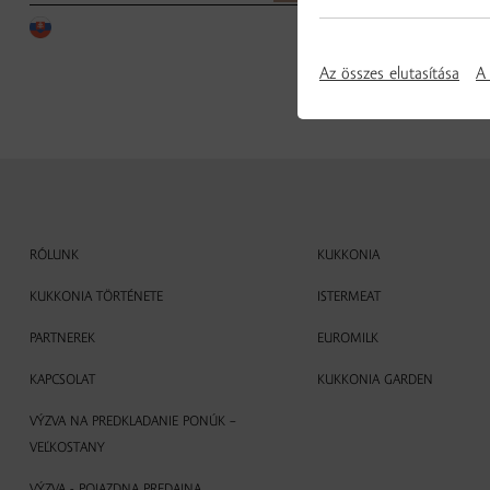
Az összes elutasítása
A 
RÓLUNK
KUKKONIA
KUKKONIA TÖRTÉNETE
ISTERMEAT
PARTNEREK
EUROMILK
KAPCSOLAT
KUKKONIA GARDEN
VÝZVA NA PREDKLADANIE PONÚK –
VEĽKOSTANY
VÝZVA - POJAZDNA PREDAJNA