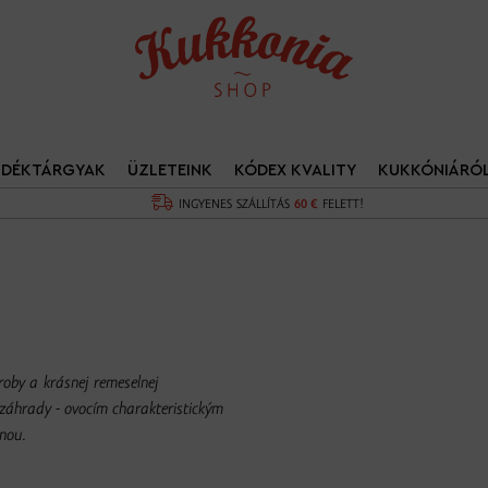
NDÉKTÁRGYAK
ÜZLETEINK
KÓDEX KVALITY
KUKKÓNIÁRÓ
INGYENES SZÁLLÍTÁS
60 €
FELETT!
ýroby a krásnej remeselnej
 záhrady - ovocím charakteristickým
inou.