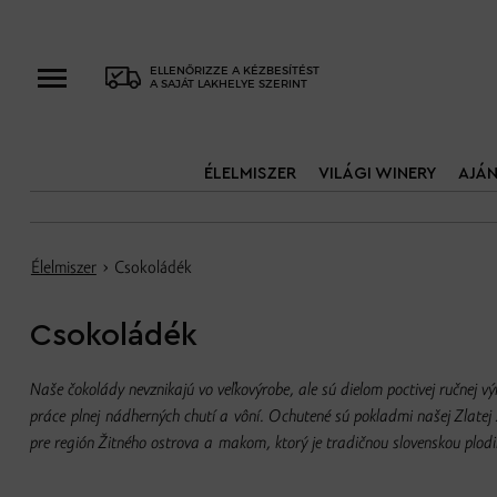
ELLENŐRIZZE A KÉZBESÍTÉST
A SAJÁT LAKHELYE SZERINT
ÉLELMISZER
VILÁGI WINERY
AJÁ
Élelmiszer
› Csokoládék
Csokoládék
Naše čokolády nevznikajú vo veľkovýrobe, ale sú dielom poctivej ručnej v
práce plnej nádherných chutí a vôní. Ochutené sú pokladmi našej Zlatej
pre región Žitného ostrova a makom, ktorý je tradičnou slovenskou plod