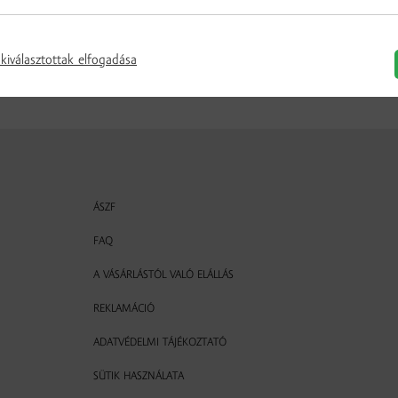
kiválasztottak elfogadása
ÁSZF
FAQ
A VÁSÁRLÁSTÓL VALÓ ELÁLLÁS
REKLAMÁCIÓ
ADATVÉDELMI TÁJÉKOZTATÓ
SÜTIK HASZNÁLATA