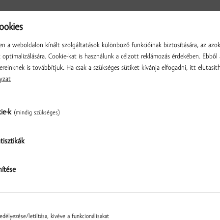
okies
CSOKOLÁDÉK
n a weboldalon kínált szolgáltatások különböző funkcióinak biztosítására, az azo
optimalizálására. Cookie-kat is használunk a célzott reklámozás érdekében. Ebből 
ereinknek is továbbítjuk. Ha csak a szükséges sütiket kívánja elfogadni, itt elutasíth
HETŐ
yzat
kie-k
(mindig szükséges)
tisztikák
Ellenőrzés
nítése
csokoládé / 95g
Epres tejcsokoládé / 100g
6.72 € / db
▼
db
▲
délyezése/letiltása, kivéve a funkcionálisakat