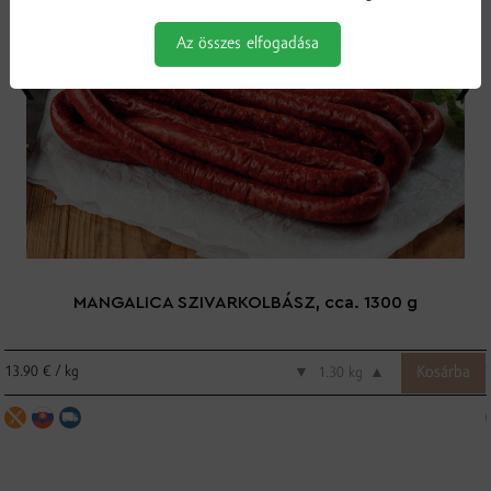
Az összes elfogadása
MANGALICA SZIVARKOLBÁSZ, cca. 1300 g
13.90 € / kg
▼
kg
▲