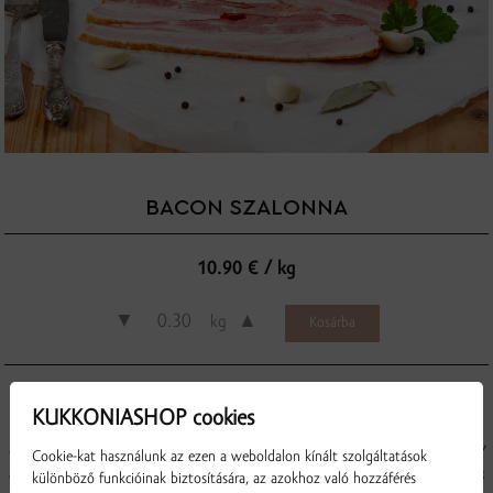
BACON SZALONNA
10.90 € / kg
▼
▲
kg
KUKKONIASHOP cookies
Ízletes sertésszalonna, melynek húsa garantáltan saját tenyésztésből vagy
Cookie-kat használunk az ezen a weboldalon kínált szolgáltatások
csallóközi gazdaságokból származik. 100 g késztermékhez 105 g csont és
különböző funkcióinak biztosítására, az azokhoz való hozzáférés