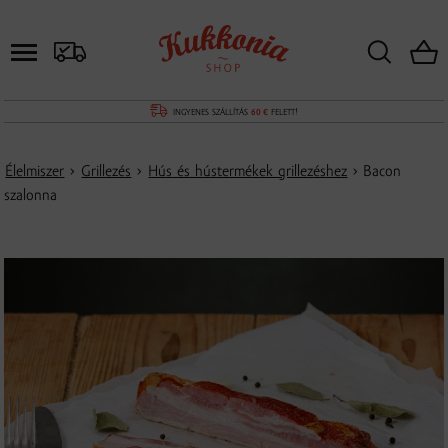
INGYENES SZÁLLÍTÁS
60 €
FELETT!
Élelmiszer
›
Grillezés
›
Hús és hústermékek grillezéshez
› Bacon
szalonna