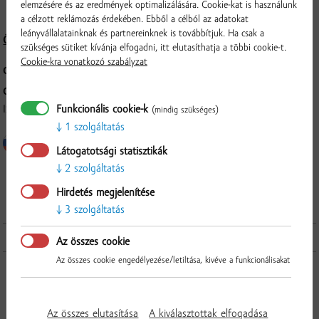
elemzésére és az eredmények optimalizálására. Cookie-kat is használunk
bőr nélküli sertésoldalast használnak fel.
a célzott reklámozás érdekében. Ebből a célból az adatokat
leányvállalatainknak és partnereinknek is továbbítjuk. Ha csak a
Összetétel és tápérték
szükséges sütiket kívánja elfogadni, itt elutasíthatja a többi cookie-t.
Cookie-kra vonatkozó szabályzat
CSOMAGOLÁS:
kb. 300 g, vákuumcsomagolás
GYÁRTÓ:
Funkcionális cookie-k
ISTERMEAT a.s., Povodská cesta 14, 929 01, Dunajská Streda
(mindig szükséges)
1 szolgáltatás
Látogatotsági statisztikák
2 szolgáltatás
Ellenőrzés
Hirdetés megjelenítése
3 szolgáltatás
További termékek a kategóriából
Az összes cookie
Az összes cookie engedélyezése/letiltása, kivéve a funkcionálisakat
Az összes elutasítása
A kiválasztottak elfogadása