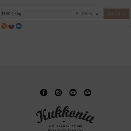
13.90 € / kg
▼
kg
▲