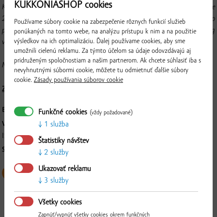
KUKKONIASHOP cookies
Klobása mangalica na grilovanie je vyrobená z hovädzieho mäsa v podiele
28 % a z mangalice v podiele 68 %. Pri výrobe tohto produktu bolo
Používame súbory cookie na zabezpečenie rôznych funkcií služieb
použitých 78g bravčového mäsa a 22g hovädzieho mäsa na 100 g
ponúkaných na tomto webe, na analýzu prístupu k nim a na použitie
výsledkov na ich optimalizáciu. Ďalej používame cookies, aby sme
výrobku.
umožnili cielenú reklamu. Za týmto účelom sa údaje odovzdávajú aj
pridruženým spoločnostiam a našim partnerom. Ak chcete súhlasiť iba s
Mangalicová klobása je výrobok vhodný na opekanie a grilovanie.
nevyhnutnými súbormi cookie, môžete tu odmietnuť ďalšie súbory
cookie.
Zásady používania súborov cookie
Zloženie a nutričné hodnoty
BALENIE:
270 g, balený v ochrannej atmosfére
Funkčné cookies
(vždy požadované)
1 služba
VÝROBCA:
ISTERMEAT a.s., Povodská cesta 14, 929 01 Dunajská Streda
Štatistiky návštev
SPÔSOB SPRACOVANIA:
Mäsový výrobok údený.
2 služby
Overiť
Ukazovať reklamu
3 služby
Všetky cookies
Zapnúť/vypnúť všetky cookies okrem funkčných