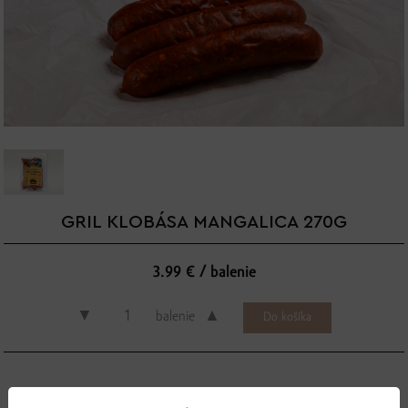
GRIL KLOBÁSA MANGALICA 270G
3.99 € / balenie
▼
▲
balenie