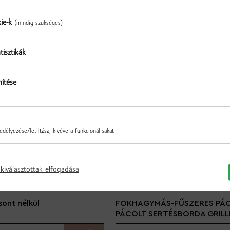
kie-k
(mindig szükséges)
További termékek a kategóriából
tisztikák
Ellenőrzés
nítése
délyezése/letiltása, kivéve a funkcionálisakat
kiválasztottak elfogadása
sont nélkül
FOKHAGYMÁS-FŰSZERES PÁ
PÁCOLT SERTÉSBORDA GRILL