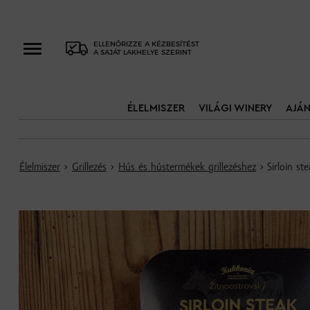
ELLENŐRIZZE A KÉZBESÍTÉST
A SAJÁT LAKHELYE SZERINT
ÉLELMISZER
VILÁGI WINERY
AJÁ
Élelmiszer
›
Grillezés
›
Hús és hústermékek grillezéshez
› Sirloin st