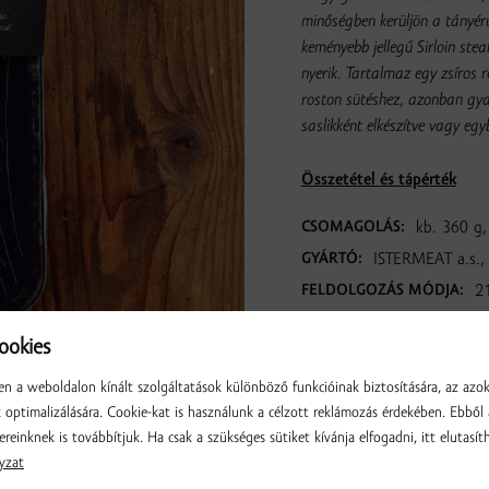
minőségben kerüljön a tányér
keményebb jellegű Sirloin st
nyerik. Tartalmaz egy zsíros r
roston sütéshez, azonban gyak
saslikként elkészítve vagy egy
Összetétel és tápérték
CSOMAGOLÁS:
kb. 360 g,
GYÁRTÓ:
ISTERMEAT a.s., 
FELDOLGOZÁS MÓDJA:
21
okies
n a weboldalon kínált szolgáltatások különböző funkcióinak biztosítására, az azo
optimalizálására. Cookie-kat is használunk a célzott reklámozás érdekében. Ebből 
ereinknek is továbbítjuk. Ha csak a szükséges sütiket kívánja elfogadni, itt elutasíth
yzat