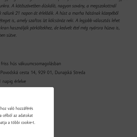
unkra. A kötőszövetben dúskáló, nagyon sovány, a megszokottnál
eak nálunk 21 napon át érlelődik. A húst a marha hátának közepéből
éteget is, amely szaftos ízt kölcsönöz neki. A legjobb választás lehet
ran használják pörköltekhez, de kedvelt étel még nyársra húzva is,
ben sütve.
 friss hús vákuumcsomagolásban
Povodská cesta 14, 929 01, Dunajská Streda
 napig érlelve
khoz való hozzáférés
a célból az adatokat
atja a többi cookie-t.