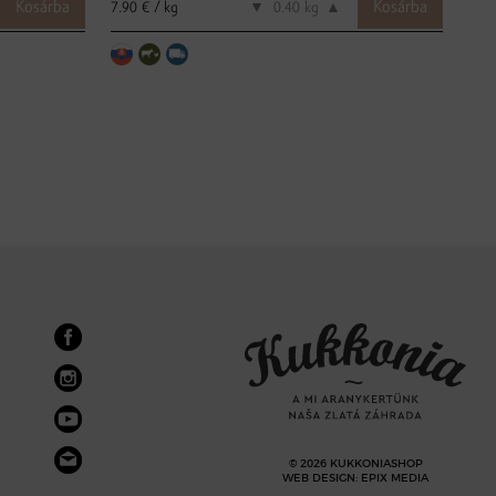
7.90 € / kg
7.99
▼
kg
▲
© 2026 KUKKONIASHOP
WEB DESIGN
:
EPIX MEDIA