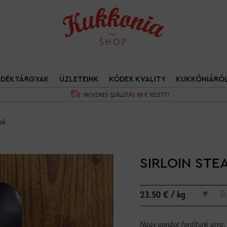
NDÉKTÁRGYAK
ÜZLETEINK
KÓDEX KVALITY
KUKKÓNIÁRÓ
INGYENES SZÁLLÍTÁS
60 €
FELETT!
eak
SIRLOIN STE
▼
23.50 € / kg
Nagy gondot fordítunk arra, 