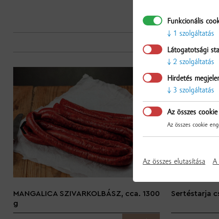
Funkcionális coo
1 szolgáltatás
Látogatotsági sta
2 szolgáltatás
Hirdetés megjele
3 szolgáltatás
Az összes cookie
Az összes cookie enge
Az összes elutasítása
A 
MANGALICA SZIVARKOLBÁSZ, cca. 1300
Sertéstarja c
g