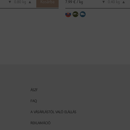
7.99 € / kg
▼
kg
▲
▼
kg
▲
ÁSZF
FAQ
A VÁSÁRLÁSTÓL VALÓ ELÁLLÁS
REKLAMÁCIÓ