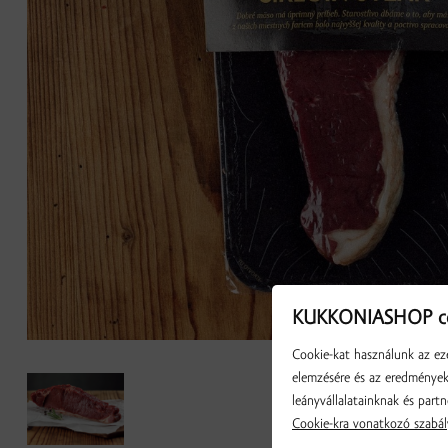
KUKKONIASHOP co
Cookie-kat használunk az eze
elemzésére és az eredmények 
leányvállalatainknak és partn
Cookie-kra vonatkozó szabál