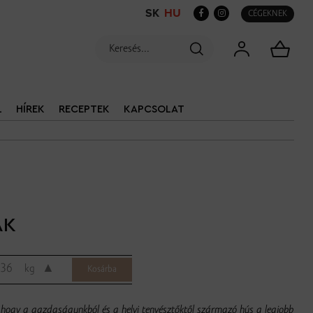
SK
HU
CÉGEKNEK
L
HÍREK
RECEPTEK
KAPCSOLAT
AK
▲
kg
hogy a gazdaságunkból és a helyi tenyésztőktől származó hús a legjobb