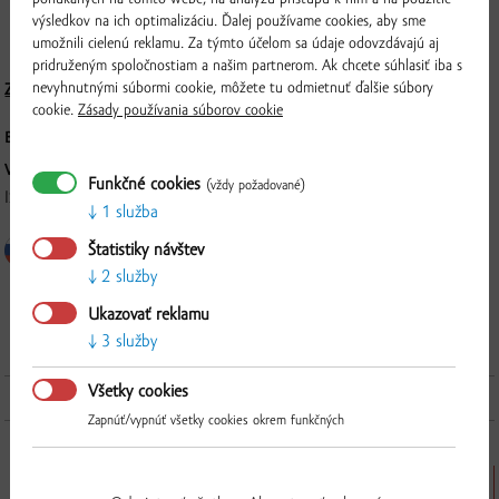
hotového výrobku je použitých 105 g bravčového boku bez kosti a bez
výsledkov na ich optimalizáciu. Ďalej používame cookies, aby sme
kože.
umožnili cielenú reklamu. Za týmto účelom sa údaje odovzdávajú aj
pridruženým spoločnostiam a našim partnerom. Ak chcete súhlasiť iba s
nevyhnutnými súbormi cookie, môžete tu odmietnuť ďalšie súbory
Zloženie a nutričné hodnoty
cookie.
Zásady používania súborov cookie
BALENIE:
cca. 300 g, balené vo vákuovom balení
VÝROBCA:
Funkčné cookies
(vždy požadované)
ISTERMEAT a.s., Povodská cesta 14, 929 01, Dunajská Streda
1 služba
Štatistiky návštev
2 služby
Overiť
Ukazovať reklamu
3 služby
Všetky cookies
Ďalšie produkty z tejto kategórie
Zapnúť/vypnúť všetky cookies okrem funkčných