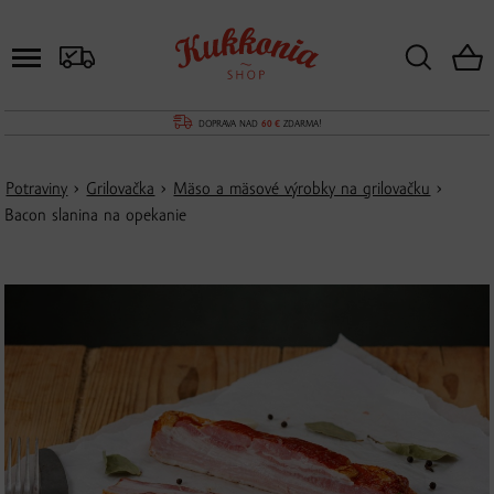
DOPRAVA NAD
60 €
ZDARMA!
Potraviny
›
Grilovačka
›
Mäso a mäsové výrobky na grilovačku
›
Bacon slanina na opekanie