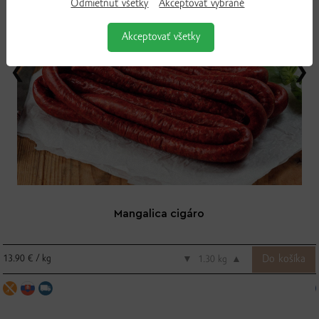
Odmietnuť všetky
Akceptovať vybrané
Akceptovať všetky
Mangalica cigáro
13.90 € / kg
▼
kg
▲