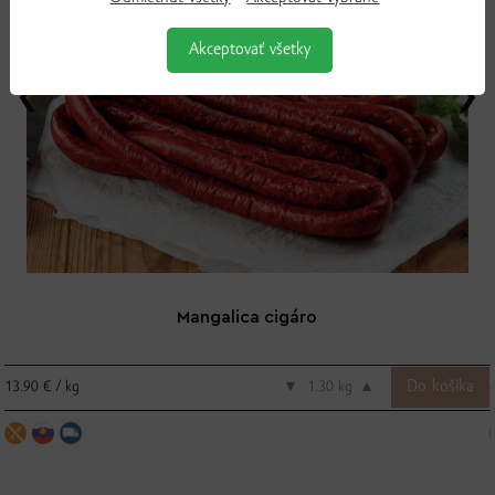
Akceptovať všetky
Mangalica cigáro
13.90 € / kg
▼
kg
▲