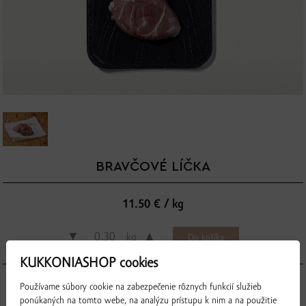
BRAVČOVÉ LÍČKA
11.50 € / kg
▼
▲
kg
KUKKONIASHOP cookies
Používame súbory cookie na zabezpečenie rôznych funkcií služieb
ponúkaných na tomto webe, na analýzu prístupu k nim a na použitie