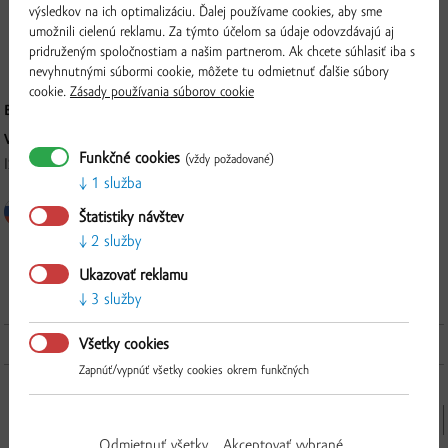
výsledkov na ich optimalizáciu. Ďalej používame cookies, aby sme
Žuvací sval z lícnej časti zvieraťa. Obsahuje veľké množstvo kolagénu, čo
umožnili cielenú reklamu. Za týmto účelom sa údaje odovzdávajú aj
mäsu dodáva ľahodnú chuť. Kvôli jeho tuhosti a vďaka krátkym svalovým
pridruženým spoločnostiam a našim partnerom. Ak chcete súhlasiť iba s
vláknam sa mäso najlepšie pripravuje dlhým dusením.
nevyhnutnými súbormi cookie, môžete tu odmietnuť ďalšie súbory
cookie.
Zásady používania súborov cookie
BALENIE:
cca. 300g (3ks/balenie)
VÝROBCA:
Funkčné cookies
(vždy požadované)
ISTERMEAT a.s., Povodská cesta 14, 929 01 Dunajská Streda
1 služba
Štatistiky návštev
2 služby
Overiť
Ukazovať reklamu
3 služby
Ďalšie produkty z tejto kategórie
Všetky cookies
Zapnúť/vypnúť všetky cookies okrem funkčných
Odmietnuť všetky
Akceptovať vybrané