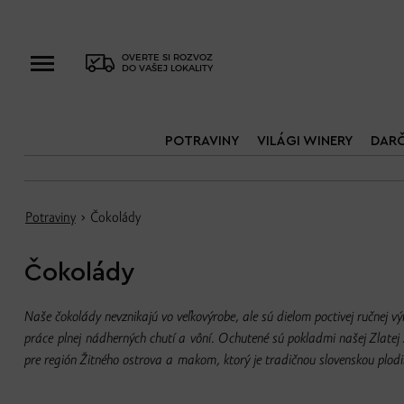
OVERTE SI ROZVOZ
DO VAŠEJ LOKALITY
POTRAVINY
VILÁGI WINERY
DAR
Potraviny
› Čokolády
Čokolády
Naše čokolády nevznikajú vo veľkovýrobe, ale sú dielom poctivej ručnej v
práce plnej nádherných chutí a vôní. Ochutené sú pokladmi našej Zlatej
pre región Žitného ostrova a makom, ktorý je tradičnou slovenskou plod