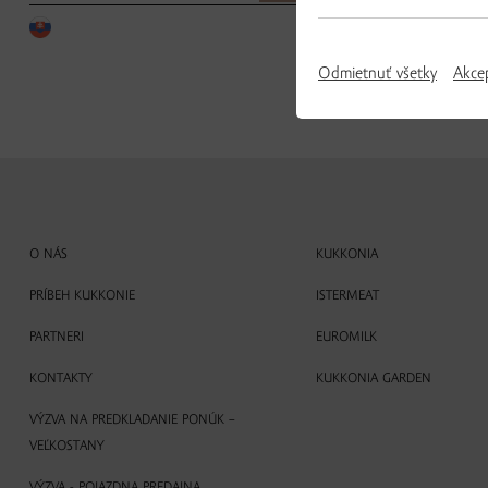
Odmietnuť všetky
Akce
O NÁS
KUKKONIA
PRÍBEH KUKKONIE
ISTERMEAT
PARTNERI
EUROMILK
KONTAKTY
KUKKONIA GARDEN
VÝZVA NA PREDKLADANIE PONÚK –
VEĽKOSTANY
VÝZVA - POJAZDNA PREDAJNA