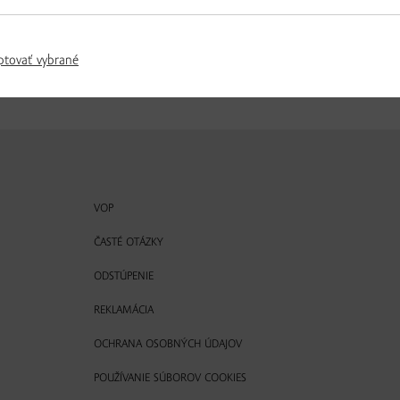
ptovať vybrané
VOP
ČASTÉ OTÁZKY
ODSTÚPENIE
REKLAMÁCIA
OCHRANA OSOBNÝCH ÚDAJOV
POUŽÍVANIE SÚBOROV COOKIES