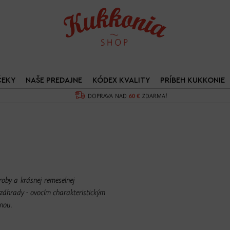
ČEKY
NAŠE PREDAJNE
KÓDEX KVALITY
PRÍBEH KUKKONIE
DOPRAVA NAD
60 €
ZDARMA!
ýroby a krásnej remeselnej
 záhrady - ovocím charakteristickým
inou.