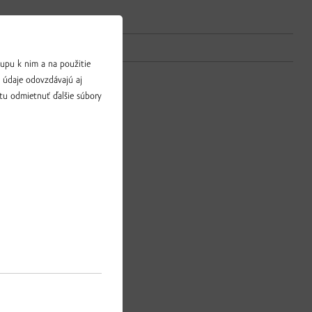
upu k nim a na použitie
a údaje odovzdávajú aj
tu odmietnuť ďalšie súbory
nia, 95 g