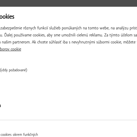
okies
ČOKOLÁDY
zabezpečenie rôznych funkcií služieb ponúkaných na tomto webe, na analýzu príst
iu. Ďalej používame cookies, aby sme umožnili cielenú reklamu. Za týmto účelom s
 našim partnerom. Ak chcete súhlasiť iba s nevyhnutnými súbormi cookie, môžete 
MOMENTÁLNE NEDOSTUPNÉ
borov cookie
(vždy požadované)
Overiť
u
láda s jahodami, 100 g
Biela čokoláda s makom Kukko
6.72 € / ks
▼
ks
▲
 cookies okrem funkčných