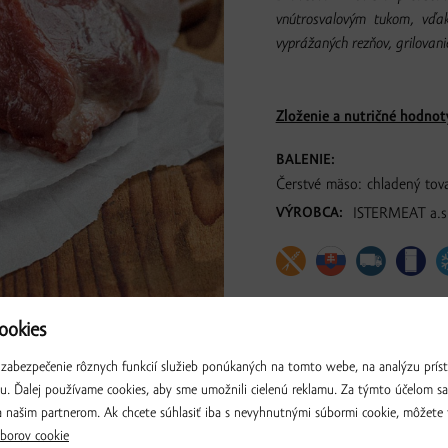
vnútrosvalovým tukom, vďa
vyprážaných rezňov, grilovani
Zloženie a nutričné hodnot
BALENIE:
Čerstvé mäso: chladený tov
VÝROBCA:
ISTERMEAT a.s.
okies
zabezpečenie rôznych funkcií služieb ponúkaných na tomto webe, na analýzu príst
iu. Ďalej používame cookies, aby sme umožnili cielenú reklamu. Za týmto účelom s
 našim partnerom. Ak chcete súhlasiť iba s nevyhnutnými súbormi cookie, môžete 
borov cookie