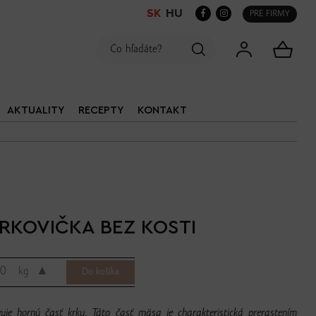
SK
HU
PRE FIRMY
AKTUALITY
RECEPTY
KONTAKT
RKOVIČKA BEZ KOSTI
▲
kg
uje hornú časť krku. Táto časť mäsa je charakteristická prerastením