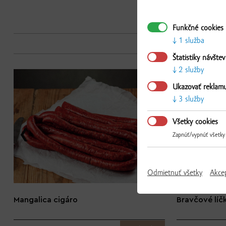
Funkčné cookies
1 služba
Štatistiky návštev
2 služby
NOVINKA
Ukazovať reklam
3 služby
Všetky cookies
Zapnúť/vypnúť všetky
Odmietnuť všetky
Akce
Mangalica cigáro
Bravčové líč