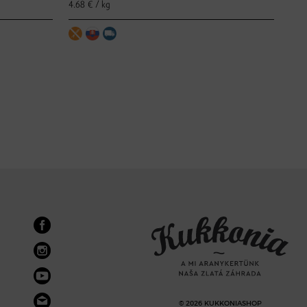
4.68 € / kg
4.68
© 2026 KUKKONIASHOP