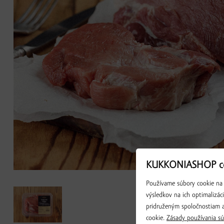
KUKKONIASHOP co
Používame súbory cookie na 
výsledkov na ich optimalizác
pridruženým spoločnostiam a
cookie.
Zásady používania sú