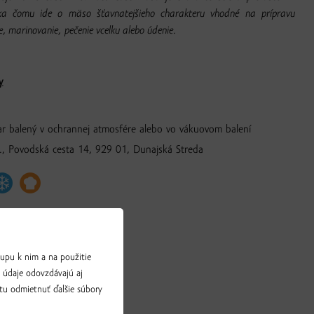
ka čomu ide o mäso šťavnatejšieho charakteru vhodné na prípravu
e, marinovanie, pečenie vcelku alebo údenie.
y
ar balený v ochrannej atmosfére alebo vo vákuovom balení
, Povodská cesta 14, 929 01, Dunajská Streda
upu k nim a na použitie
a údaje odovzdávajú aj
tu odmietnuť ďalšie súbory