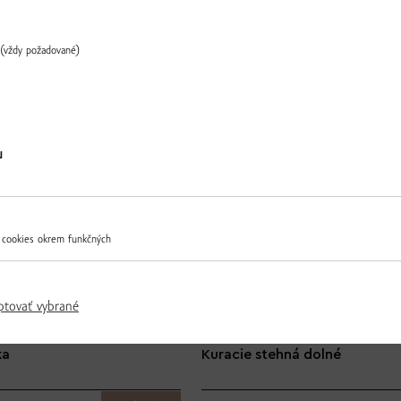
(vždy požadované)
Ďalšie produkty z tejto kategórie
Overiť
MOMENTÁLNE NEDOSTUPNÉ
u
 cookies okrem funkčných
ptovať vybrané
ka
Kuracie stehná dolné