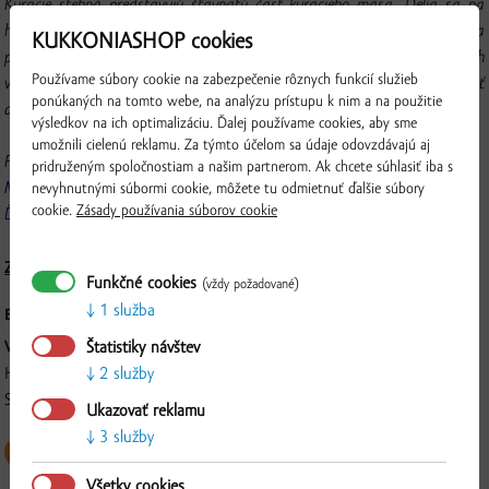
Kuracie stehná predstavujú šťavnatú časť kuracieho mäsa. Delia sa na
hornú a dolnú časť. V našej ponuke nájdete stehná vcelku. Najčastejšie sa
KUKKONIASHOP cookies
používajú na pečenie, ale vynikajúco sa hodia aj na gril. Odporúčame ich
Používame súbory cookie na zabezpečenie rôznych funkcií služieb
vykostiť a pripravovať z nich skutočne šťavnaté rezne. Môžete ich naložiť
ponúkaných na tomto webe, na analýzu prístupu k nim a na použitie
do marinády a následne upiecť alebo grilovať.
výsledkov na ich optimalizáciu. Ďalej používame cookies, aby sme
umožnili cielenú reklamu. Za týmto účelom sa údaje odovzdávajú aj
Pripravte si stehná podľa nášho receptu:
pridruženým spoločnostiam a našim partnerom. Ak chcete súhlasiť iba s
Medovo-horčicové kuracie stehná
nevyhnutnými súbormi cookie, môžete tu odmietnuť ďalšie súbory
cookie.
Zásady používania súborov cookie
Ďalšie recepty...
Zloženie a nutričné hodnoty
Funkčné cookies
(vždy požadované)
1 služba
BALENIE:
Čerstvé chladené mäso, na tácke 4 ks, cca. 500 g
VÝROBCA:
Štatistiky návštev
Hydina PIERKO, s.r.o., Gaštanový rad 4168/9, 929 01, Dunajská
2 služby
Overiť
Streda
Ukazovať reklamu
3 služby
Všetky cookies