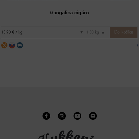
Mangalica cigáro
13.90 € / kg
▼
kg
▲