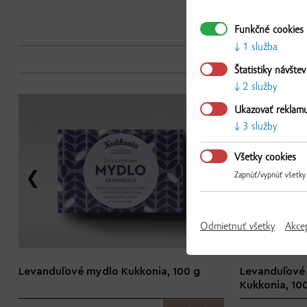
Funkčné cookies
1 služba
Štatistiky návštev
2 služby
Ukazovať reklam
3 služby
Všetky cookies
Zapnúť/vypnúť všetky
Odmietnuť všetky
Akce
Levanduľové mydlo Kukkonia, 100 g
Levanduľové
Kukkonia, 10