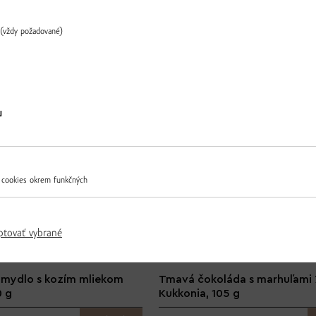
(vždy požadované)
Ďalšie produkty z tejto kategórie
Overiť
u
 cookies okrem funkčných
ptovať vybrané
 mydlo s kozím mliekom
Tmavá čokoláda s marhuľami
0 g
Kukkonia, 105 g