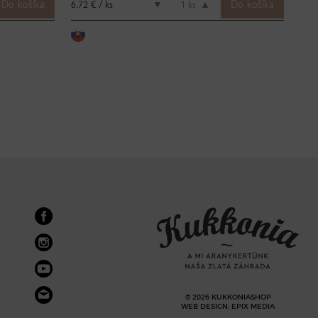
6.72 € / ks
11.8
▼
ks
▲
© 2026 KUKKONIASHOP
WEB DESIGN
:
EPIX MEDIA