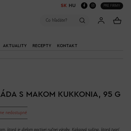
SK
HU
PRE FIRMY
AKTUALITY
RECEPTY
KONTAKT
LÁDA S MAKOM KUKKONIA, 95 G
ne nedostupné
m, ktorá je dielom poctivej ručnej výroby. Kakaová sušina, ktorá tvorí