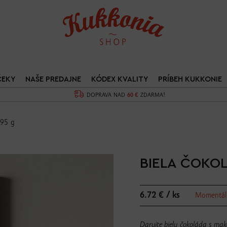
ČEKY
NAŠE PREDAJNE
KÓDEX KVALITY
PRÍBEH KUKKONIE
DOPRAVA NAD
60 €
ZDARMA!
 95 g
BIELA ČOKO
6.72 € / ks
Momentál
Darujte bielu čokoláda s mako