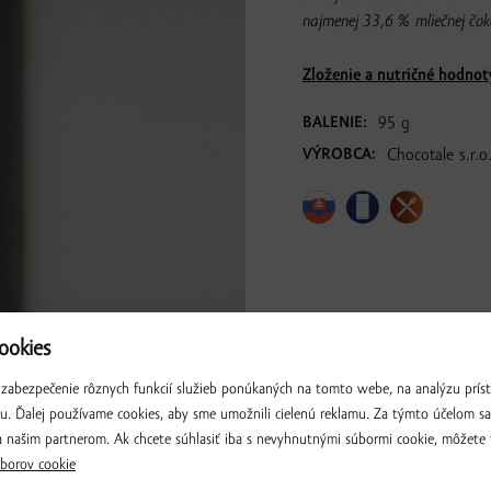
najmenej 33,6 % mliečnej čok
Zloženie a nutričné hodnot
BALENIE:
95 g
VÝROBCA:
Chocotale s.r.
okies
zabezpečenie rôznych funkcií služieb ponúkaných na tomto webe, na analýzu príst
iu. Ďalej používame cookies, aby sme umožnili cielenú reklamu. Za týmto účelom s
 našim partnerom. Ak chcete súhlasiť iba s nevyhnutnými súbormi cookie, môžete 
borov cookie