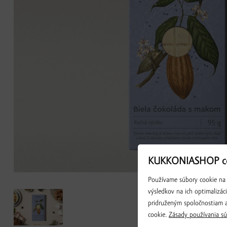
KUKKONIASHOP co
Používame súbory cookie na 
výsledkov na ich optimalizác
pridruženým spoločnostiam a
cookie.
Zásady používania sú