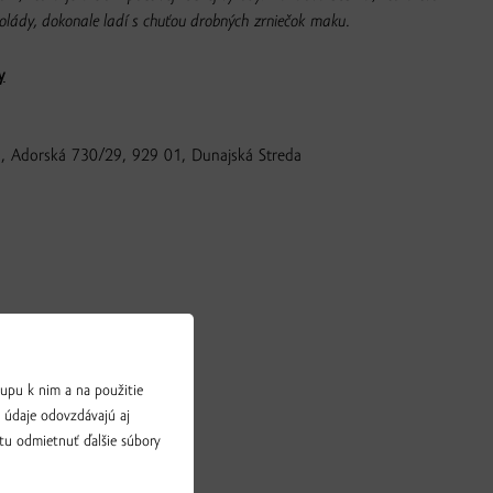
olády, dokonale ladí s chuťou drobných zrniečok maku.
y
o., Adorská 730/29, 929 01, Dunajská Streda
upu k nim a na použitie
a údaje odovzdávajú aj
tu odmietnuť ďalšie súbory