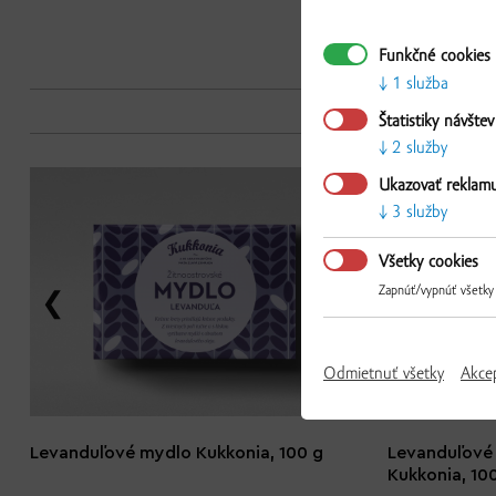
Funkčné cookies
1 služba
Štatistiky návštev
2 služby
Ukazovať reklam
3 služby
Všetky cookies
Zapnúť/vypnúť všetky
Odmietnuť všetky
Akce
Levanduľové mydlo Kukkonia, 100 g
Levanduľové
Kukkonia, 10