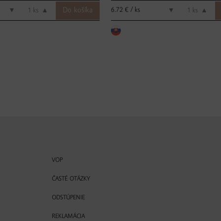
6.72 € / ks
▼
ks
▲
▼
ks
▲
VOP
ČASTÉ OTÁZKY
ODSTÚPENIE
REKLAMÁCIA