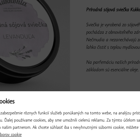
Prírodná sójová sviečka Kukk
Sviečka je vyrobená zo sójové
pochádza z obnoviteľného zdr
Nečmudia a nezanechávajú za
ľahko čistiť s teplou mydlovo
Na parfemáciu našich prírodný
základom sú esenciálne oleje
okies
zabezpečenie rôznych funkcií služieb ponúkaných na tomto webe, na analýzu príst
VÝROBCA:
Slovenská Mydl
iu. Ďalej používame cookies, aby sme umožnili cielenú reklamu. Za týmto účelom s
 našim partnerom. Ak chcete súhlasiť iba s nevyhnutnými súbormi cookie, môžete 
borov cookie