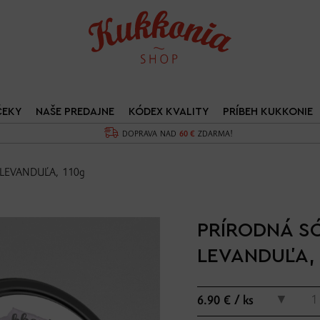
ČEKY
NAŠE PREDAJNE
KÓDEX KVALITY
PRÍBEH KUKKONIE
DOPRAVA NAD
60 €
ZDARMA!
 - LEVANDUĽA, 110g
PRÍRODNÁ S
LEVANDUĽA, 
▼
6.90 € / ks