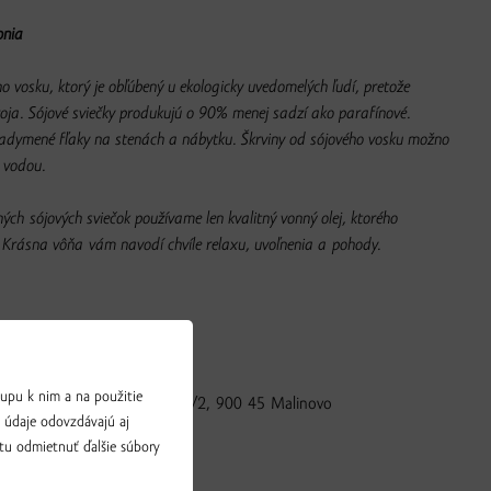
onia
ho vosku, ktorý je obľúbený u ekologicky uvedomelých ľudí, pretože
oja. Sójové sviečky produkujú o 90% menej sadzí ako parafínové.
dymené fľaky na stenách a nábytku. Škrviny od sójového vosku možno
u vodou.
ch sójových sviečok používame len kvalitný vonný olej, ktorého
. Krásna vôňa vám navodí chvíle relaxu, uvoľnenia a pohody.
upu k nim a na použitie
áreň, 33. s.r.o., Slnečná 764/2, 900 45 Malinovo
a údaje odovzdávajú aj
tu odmietnuť ďalšie súbory