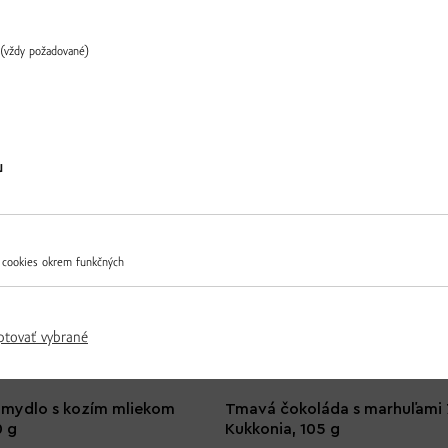
(vždy požadované)
Ďalšie produkty z tejto kategórie
Overiť
u
 cookies okrem funkčných
ptovať vybrané
 mydlo s kozím mliekom
Tmavá čokoláda s marhuľami
0 g
Kukkonia, 105 g