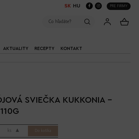
SK
HU
PRE FIRMY
AKTUALITY
RECEPTY
KONTAKT
ÓJOVÁ SVIEČKA KUKKONIA -
110G
▲
ks