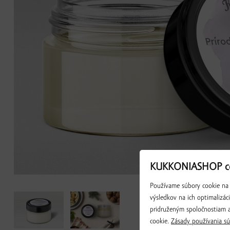
KUKKONIASHOP co
Používame súbory cookie na 
výsledkov na ich optimalizác
pridruženým spoločnostiam a
cookie.
Zásady používania sú