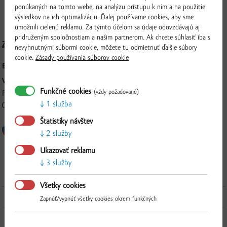
Zlatej záhrade. Nachádza sa v nej približne 3000 sadeníc, z ktorých
ponúkaných na tomto webe, na analýzu prístupu k nim a na použitie
výsledkov na ich optimalizáciu. Ďalej používame cookies, aby sme
vyrábame rôzne produkty, od mydla cez víno až po levanduľový sirup.
umožnili cielenú reklamu. Za týmto účelom sa údaje odovzdávajú aj
pridruženým spoločnostiam a našim partnerom. Ak chcete súhlasiť iba s
Zloženie a nutričné hodnoty
nevyhnutnými súbormi cookie, môžete tu odmietnuť ďalšie súbory
cookie.
Zásady používania súborov cookie
BALENIE:
100 g
VÝROBCA:
Funkčné cookies
(vždy požadované)
František Rémes - Levandéria Tomášikovo, Jesenského 1005/13, 929
1 služba
01, Dunajská Streda
Štatistiky návštev
2 služby
Overiť
Ukazovať reklamu
3 služby
Všetky cookies
Ďalšie produkty z tejto kategórie
Zapnúť/vypnúť všetky cookies okrem funkčných