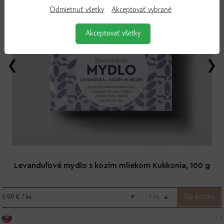
Odmietnuť všetky
Akceptovať vybrané
Akceptovať všetky
Levanduľové mydlo s kozím mliekom Kukkonia, 100 g
5.99 € / ks
▼
ks
▲