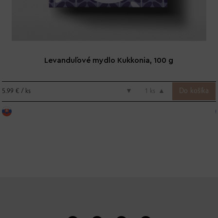
Levanduľové mydlo Kukkonia, 100 g
5.99 € / ks
▼
ks
▲