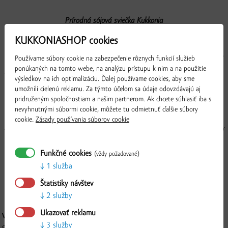
Prírodná sójová sviečka Kukkonia
KUKKONIASHOP cookies
Sviečka je vyrobená zo sójového vosku, ktorý je obľúbený u ekologicky
uvedomelých ľudí, pretože pochádza z obnoviteľného zdroja. Sójové sviečky
Používame súbory cookie na zabezpečenie rôznych funkcií služieb
ponúkaných na tomto webe, na analýzu prístupu k nim a na použitie
produkujú o 90% menej sadzí ako parafínové. Nečmudia a nezanechávajú
výsledkov na ich optimalizáciu. Ďalej používame cookies, aby sme
zadymené fľaky na stenách a nábytku. Škrviny od sójového vosku možno
umožnili cielenú reklamu. Za týmto účelom sa údaje odovzdávajú aj
ľahko čistiť s teplou mydlovou vodou.
pridruženým spoločnostiam a našim partnerom. Ak chcete súhlasiť iba s
nevyhnutnými súbormi cookie, môžete tu odmietnuť ďalšie súbory
Na parfemáciu našich prírodných sójových sviečok používame len kvalitný
cookie.
Zásady používania súborov cookie
vonný olej, ktorého základom sú esenciálne oleje. Krásna vôňa vám navodí
chvíle relaxu, uvoľnenia a pohody.
Funkčné cookies
(vždy požadované)
1 služba
Štatistiky návštev
2 služby
Overiť
Ukazovať reklamu
VÝROBCA:
3 služby