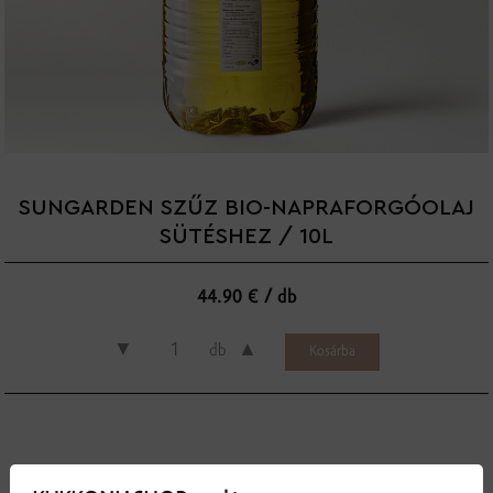
SUNGARDEN SZŰZ BIO-NAPRAFORGÓOLAJ
SÜTÉSHEZ / 10L
44.90 € / db
▼
▲
db
Vyrobené z bio slnečnice s vysokým obsahom kyseliny olejovej, jediným