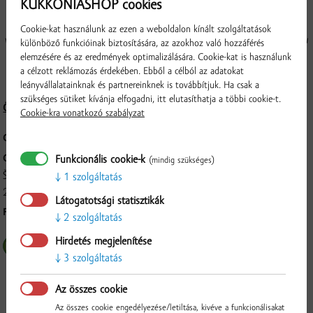
KUKKONIASHOP cookies
lisovaním za studena. Procesom dezodorizácie - vákuovej destilácie - sa
z oleja odstránia charakteristické chuťové a aromatické látky. Produkt sa
Cookie-kat használunk az ezen a weboldalon kínált szolgáltatások
vyznačuje neutrálnou chuťou a vôňou a zároveň extrémne vysokou tepelnou
különböző funkcióinak biztosítására, az azokhoz való hozzáférés
stabilitou a výrazne dlhšou životnosťou ako bežné slnečnicové a fritovacie
elemzésére és az eredmények optimalizálására. Cookie-kat is használunk
a célzott reklámozás érdekében. Ebből a célból az adatokat
oleje. Vhodný na fritovanie, vyprážanie, varenie, aj do studenej kuchyne.
leányvállalatainknak és partnereinknek is továbbítjuk. Ha csak a
szükséges sütiket kívánja elfogadni, itt elutasíthatja a többi cookie-t.
Összetétel és tápérték
Cookie-kra vonatkozó szabályzat
CSOMAGOLÁS:
10 l
GYÁRTÓ:
Funkcionális cookie-k
(mindig szükséges)
ŠKOLSKÉ HOSPODÁRSTVO-BÚŠLAK, spol. s .r.o., Dunajský Klátov č.
1 szolgáltatás
268, 930 21, Dunajský Klátov
Látogatotsági statisztikák
FELDOLGOZÁS MÓDJA:
Hidegen sajtolt.
2 szolgáltatás
Ellenőrzés
Hirdetés megjelenítése
3 szolgáltatás
Az összes cookie
Az összes cookie engedélyezése/letiltása, kivéve a funkcionálisakat