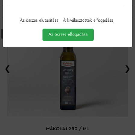
További termékek a kategóriából
Az összes elutasítása
A kiválasztottak elfogadása
Az összes elfogadása
JELENLEG NEM ELÉRHETŐ
MÁKOLAJ 250 / ML