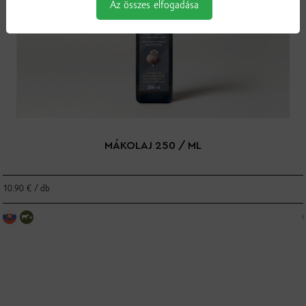
Az összes elfogadása
MÁKOLAJ 250 / ML
10.90 € / db