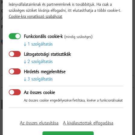
KARTONOS KISZERELÉS:
6 db
leányvállalatainknak és partnereinknek is továbbítjuk. Ha csak a
szükséges sütiket kívánja elfogadni, itt elutasíthatja a többi cookie-t.
GYÁRTÓ:
Cookie-kra vonatkozó szabályzat
AGROSUN spol. s r.o., Štúrova 1090/7, 929 01, Dunajská Streda
FELDOLGOZÁS MÓDJA:
Hidegen sajtolt.
Funkcionális cookie-k
(mindig szükséges)
1 szolgáltatás
Látogatotsági statisztikák
2 szolgáltatás
Ellenőrzés
Hirdetés megjelenítése
3 szolgáltatás
További termékek a kategóriából
Az összes cookie
Az összes cookie engedélyezése/letiltása, kivéve a funkcionálisakat
JELENLEG NEM ELÉRHETŐ
Az összes elutasítása
A kiválasztottak elfogadása