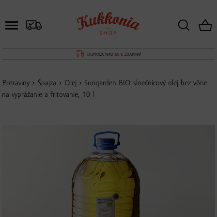
DOPRAVA NAD
60 €
ZDARMA!
Potraviny
›
Špajza
›
Olej
› Sungarden BIO slnečnicový olej bez vône
na vyprážanie a fritovanie, 10 l