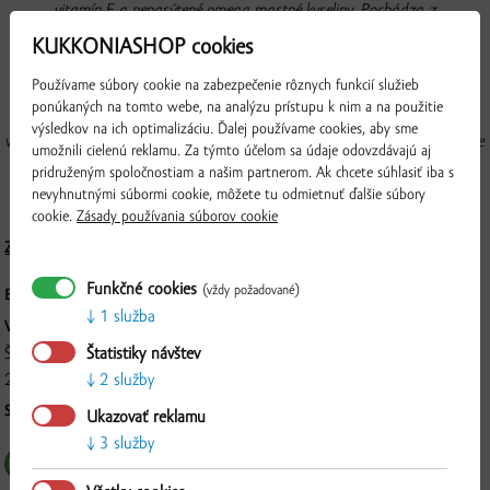
vitamín E a nenasýtené omega mastné kyseliny. Pochádza z
kontrolovaného ekologického poľnohospodárstva a je za studena
KUKKONIASHOP cookies
lisovaný. Vyrába sa tradičnou technológiou, pri ktorej nedochádza k
Používame súbory cookie na zabezpečenie rôznych funkcií služieb
znižovaniu obsahu a účinnosti prírodných látok, keďže teplota lisovania je
ponúkaných na tomto webe, na analýzu prístupu k nim a na použitie
do 40 °C. Možno ho zahrievať na vysoké teploty (až na 200 °C), preto je
výsledkov na ich optimalizáciu. Ďalej používame cookies, aby sme
vhodný aj na vyprážanie, pečenie, vymazávanie plechov a všade tam, kde je
umožnili cielenú reklamu. Za týmto účelom sa údaje odovzdávajú aj
olej vystavený vysokým teplotám. Hodí sa aj do šalátov a do studenej
pridruženým spoločnostiam a našim partnerom. Ak chcete súhlasiť iba s
kuchyne.
nevyhnutnými súbormi cookie, môžete tu odmietnuť ďalšie súbory
cookie.
Zásady používania súborov cookie
Zloženie a nutričné hodnoty
Funkčné cookies
(vždy požadované)
BALENIE:
10 l
1 služba
VÝROBCA:
Štatistiky návštev
ŠKOLSKÉ HOSPODÁRSTVO-BÚŠLAK, spol. s .r.o., Dunajský Klátov č.
2 služby
268, 930 21, Dunajský Klátov
Overiť
SPÔSOB SPRACOVANIA:
za studena lisovaný, bez chemickej rafinácie
Ukazovať reklamu
3 služby