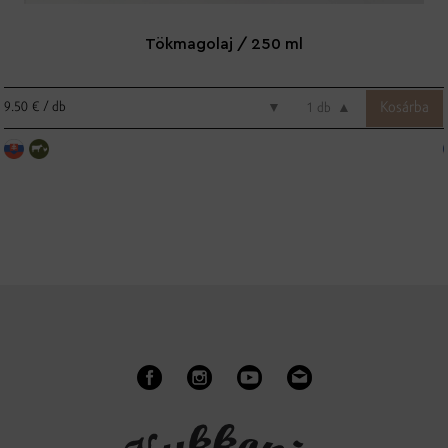
Tökmagolaj / 250 ml
9.50 € / db
▼
db
▲