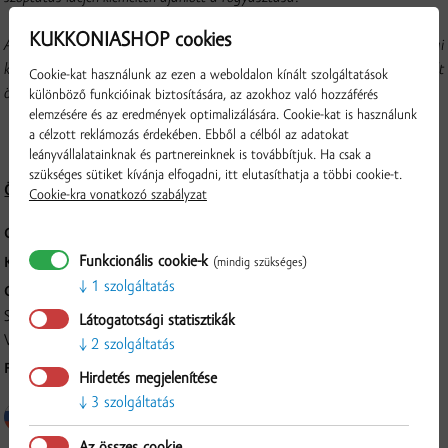
KUKKONIASHOP cookies
A mákolaj ízletes és kellemes illatú olaj, mind főzéshez, mind hidegkonyhai
készítményekhez használható. Édes és sós ételek, salátaöntetek kedvelt
Cookie-kat használunk az ezen a weboldalon kínált szolgáltatások
összetevője, de sütésre is alkalmas.
különböző funkcióinak biztosítására, az azokhoz való hozzáférés
elemzésére és az eredmények optimalizálására. Cookie-kat is használunk
a célzott reklámozás érdekében. Ebből a célból az adatokat
leányvállalatainknak és partnereinknek is továbbítjuk. Ha csak a
szükséges sütiket kívánja elfogadni, itt elutasíthatja a többi cookie-t.
Összetétel és tápérték
Cookie-kra vonatkozó szabályzat
CSOMAGOLÁS:
250 ml
Funkcionális cookie-k
(mindig szükséges)
KARTONOS KISZERELÉS:
6 db
1 szolgáltatás
GYÁRTÓ:
SLOVAK MAK, s.r.o., Trnavská cesta, 920 41, Leopoldoov, Prevádzka:
Látogatotsági statisztikák
Veľké Blahovo
2 szolgáltatás
Ellenőrzés
FELDOLGOZÁS MÓDJA:
Hidegen sajtolt.
Hirdetés megjelenítése
3 szolgáltatás
Az összes cookie