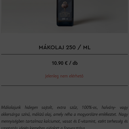
MÁKOLAJ 250 / ML
10.90 € / db
Jelenleg nem elérhető
Mákolajunk hidegen sajtolt, extra szűz, 100%-os, halvány- vagy
okkersárga színű, mákízű olaj, amely néha a mogyoróízre emlékeztet. Nagy
mennyiségben tartalmaz kalciumot, vasat és E-vitamint, ezért terhesség és
szoptatás idején kiemelten ajánlott a fogyasztása.