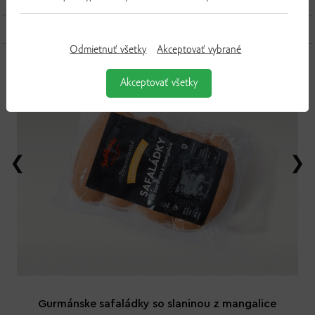
Ďalšie produkty z tejto kategórie
Odmietnuť všetky
Akceptovať vybrané
Akceptovať všetky
Gurmánske safaládky so slaninou z mangalice