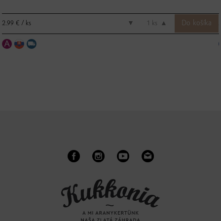
2.99 € / ks
▼
ks
▲