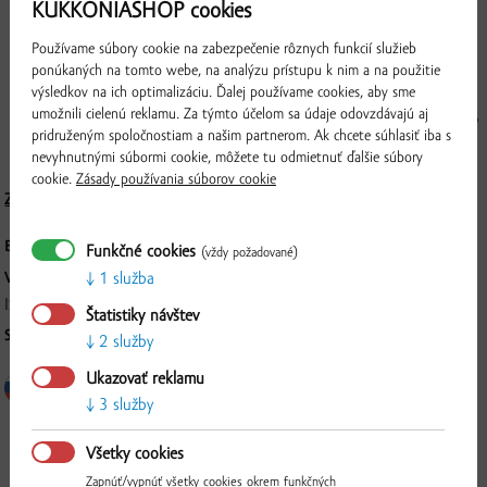
KUKKONIASHOP cookies
Žitnoostrovské gurmánske párky so syrom obsahujú 81 % podiel chudého
bravčového mäsa a 18 % podiel syru Eidam. Bravčové mäso, ktoré sme
Používame súbory cookie na zabezpečenie rôznych funkcií služieb
použili na ich výrobu, pochádza z našich vlastných fariem alebo z fariem
ponúkaných na tomto webe, na analýzu prístupu k nim a na použitie
výsledkov na ich optimalizáciu. Ďalej používame cookies, aby sme
miestnych chovateľov. Pôvod mäsa nám umožňuje garantovať nielen ich
umožnili cielenú reklamu. Za týmto účelom sa údaje odovzdávajú aj
bohatú a lahodnú chuť, ale aj výnimočné zloženie. Plníme ich do baranieho
pridruženým spoločnostiam a našim partnerom. Ak chcete súhlasiť iba s
čreva a nenájdete v nich žiadne éčka ani lepok.
nevyhnutnými súbormi cookie, môžete tu odmietnuť ďalšie súbory
cookie.
Zásady používania súborov cookie
Zloženie a nutričné hodnoty
BALENIE:
cca 200 g, vákuovo balené
Funkčné cookies
(vždy požadované)
1 služba
VÝROBCA:
ISTERMEAT a.s., Povodská cesta 14, 929 01, Dunajská Streda
Štatistiky návštev
SPÔSOB SPRACOVANIA:
Mäkký mäsový výrobok
2 služby
Overiť
Ukazovať reklamu
3 služby
Všetky cookies
Zapnúť/vypnúť všetky cookies okrem funkčných