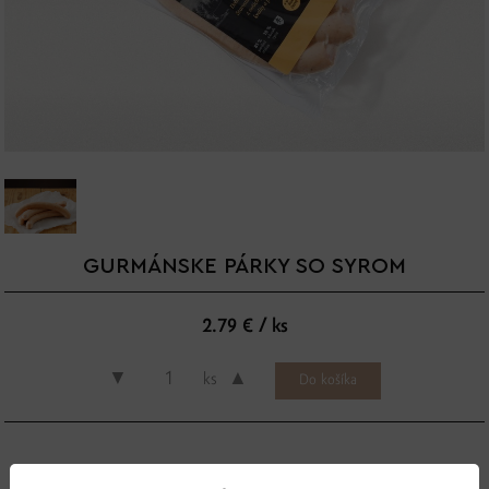
GURMÁNSKE PÁRKY SO SYROM
2.79 € / ks
▼
▲
ks