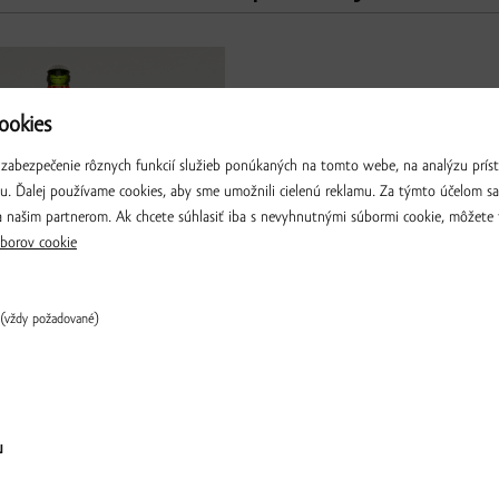
okies
zabezpečenie rôznych funkcií služieb ponúkaných na tomto webe, na analýzu príst
iu. Ďalej používame cookies, aby sme umožnili cielenú reklamu. Za týmto účelom s
 našim partnerom. Ak chcete súhlasiť iba s nevyhnutnými súbormi cookie, môžete 
borov cookie
(vždy požadované)
iltott Csíki sör 6% alk., 500
▼
ks
▲
Overiť
u