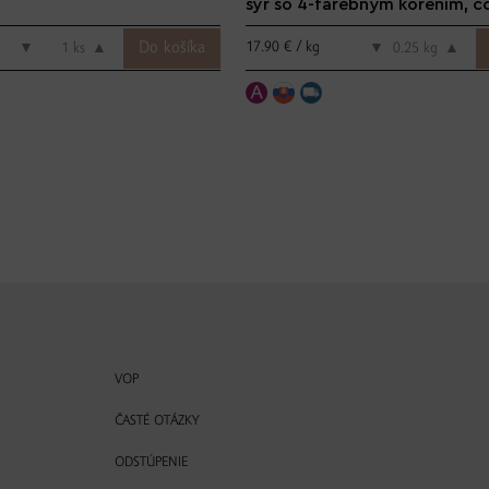
syr so 4-farebným korením, c
17.90 € / kg
▼
ks
▲
▼
kg
▲
VOP
ČASTÉ OTÁZKY
ODSTÚPENIE