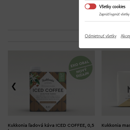
Všetky cookies
Zapnúť/vypnúť všetky
Odmietnuť všetky
Akce
Kukkonia ľadová káva ICED COFFEE, 0,5
Kukkonia mas