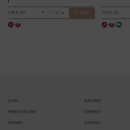
l
1.69 € / ks
2.53 € / ks
▼
ks
▲
O NÁS
KUKKONIA
PRÍBEH KUKKONIE
ISTERMEAT
PARTNERI
EUROMILK