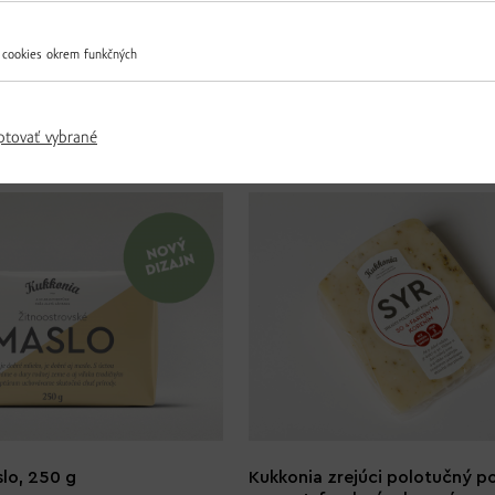
 cookies okrem funkčných
Ďalšie produkty z tejto kategórie
ptovať vybrané
lo, 250 g
Kukkonia zrejúci polotučný p