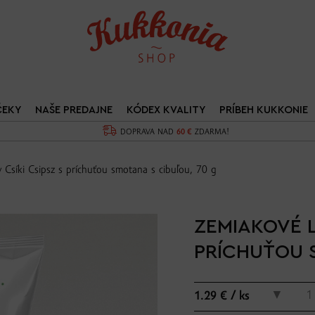
ČEKY
NAŠE PREDAJNE
KÓDEX KVALITY
PRÍBEH KUKKONIE
DOPRAVA NAD
60 €
ZDARMA!
 Csíki Csipsz s príchuťou smotana s cibuľou, 70 g
ZEMIAKOVÉ L
PRÍCHUŤOU 
▼
1.29 € / ks