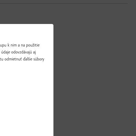
upu k nim a na použitie
a údaje odovzdávajú aj
tu odmietnuť ďalšie súbory