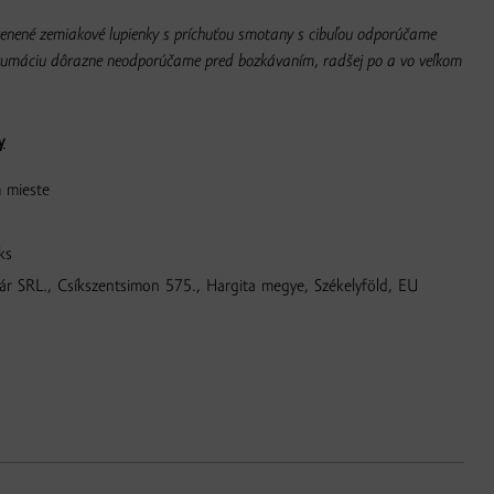
enené zemiakové lupienky s príchuťou smotany s cibuľou odporúčame
nzumáciu dôrazne neodporúčame pred bozkávaním, radšej po a vo veľkom
y
 mieste
ks
ár SRL., Csíkszentsimon 575., Hargita megye, Székelyföld, EU