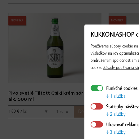
NOVINKA
NOVINKA
KUKKONIASHOP co
Používame súbory cookie na 
výsledkov na ich optimalizác
pridruženým spoločnostiam a
cookie.
Zásady používania sú
Funkčné cookies
Pivo svetlé Tiltott Csíki krém sör 4,5%
Pivo svetlé T
1 služba
alk. 500 ml
ml
Štatistiky návštev
1.80 € / ks
1.89 € / ks
▼
ks
▲
2 služby
Ukazovať reklam
3 služby