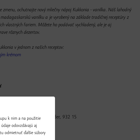
te zmenu, ochutnajte nový mliečny nápoj Kukkonia - vanilka. Náš lahodný
 madagaskarskú vanilku a je vyrobený na základe tradičnej receptúry z
ch vlastných fariem. Môžete ho podávať vychladený, ale je aj
rave rôznych dezertov.
Kukkonia v jednom z našich receptov:
ovým krémom
y
ks
, Bratislavská 41, Veľký Meder, 932 15
upu k nim a na použitie
a údaje odovzdávajú aj
HT ohrev
tu odmietnuť ďalšie súbory