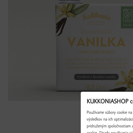
KUKKONIASHOP co
Používame súbory cookie na 
výsledkov na ich optimalizác
pridruženým spoločnostiam a