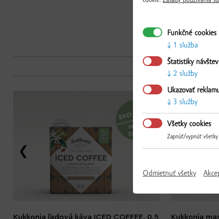
cookie.
Zásady používania sú
Funkčné cookies
1 služba
Štatistiky návštev
2 služby
Ukazovať reklam
3 služby
Všetky cookies
Zapnúť/vypnúť všetky
Odmietnuť všetky
Akce
Kukkonia ľadová káva ICED COFFEE, 0,5
Kukkonia mas