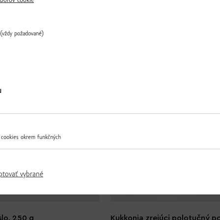
borov cookie
(vždy požadované)
Ďalšie produkty z tejto kategórie
Overiť
u
 cookies okrem funkčných
ptovať vybrané
lo, 250 g
Kukkonia zrejúci polotučný p