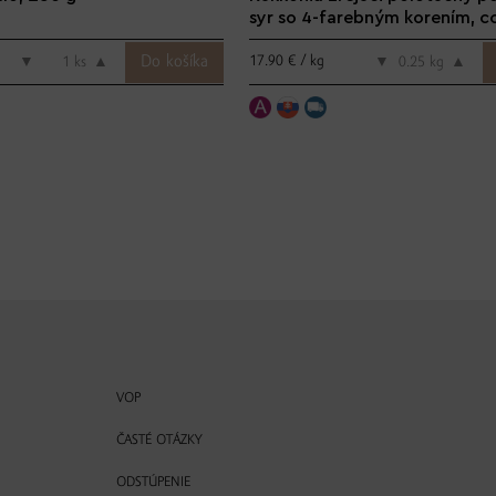
syr so 4-farebným korením, c
17.90 € / kg
▼
ks
▲
▼
kg
▲
VOP
ČASTÉ OTÁZKY
ODSTÚPENIE