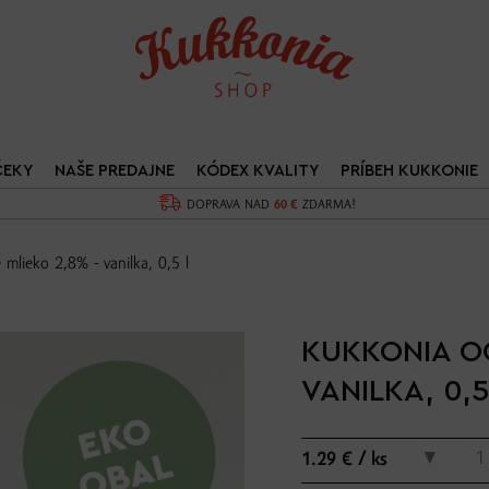
ČEKY
NAŠE PREDAJNE
KÓDEX KVALITY
PRÍBEH KUKKONIE
DOPRAVA NAD
60 €
ZDARMA!
mlieko 2,8% - vanilka, 0,5 l
KUKKONIA O
VANILKA, 0,5
▼
1.29 € / ks