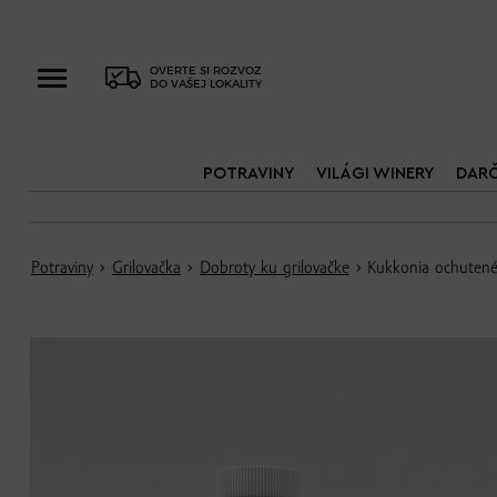
OVERTE SI ROZVOZ
DO VAŠEJ LOKALITY
POTRAVINY
VILÁGI WINERY
DAR
Potraviny
›
Grilovačka
›
Dobroty ku grilovačke
› Kukkonia ochutené 