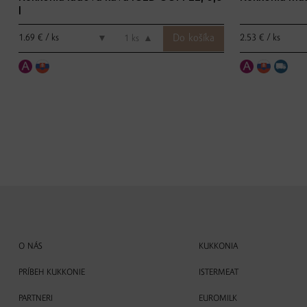
l
1.69 € / ks
2.53 € / ks
▼
ks
▲
O NÁS
KUKKONIA
PRÍBEH KUKKONIE
ISTERMEAT
PARTNERI
EUROMILK