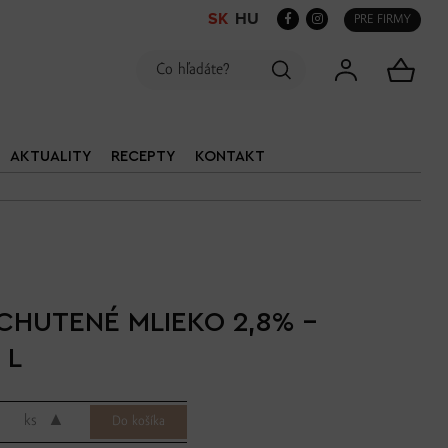
SK
HU
PRE FIRMY
AKTUALITY
RECEPTY
KONTAKT
CHUTENÉ MLIEKO 2,8% -
 L
▲
ks