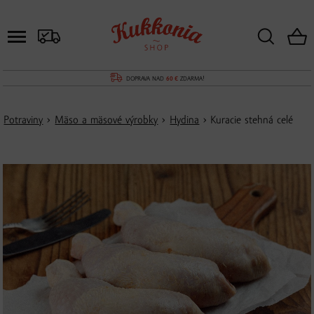
DOPRAVA NAD
60 €
ZDARMA!
Potraviny
›
Mäso a mäsové výrobky
›
Hydina
› Kuracie stehná celé