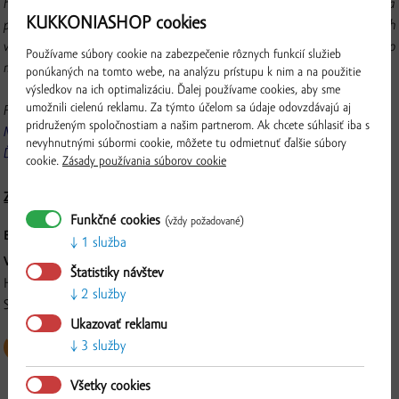
hornú a dolnú časť. V našej ponuke nájdete stehná vcelku. Najčastejšie sa
KUKKONIASHOP cookies
používajú na pečenie, ale vynikajúco sa hodia aj na gril. Odporúčame ich
vykostiť a pripravovať z nich skutočne šťavnaté rezne alebo ich naložiť do
Používame súbory cookie na zabezpečenie rôznych funkcií služieb
marinády a následne upiecť alebo grilovať.
ponúkaných na tomto webe, na analýzu prístupu k nim a na použitie
výsledkov na ich optimalizáciu. Ďalej používame cookies, aby sme
umožnili cielenú reklamu. Za týmto účelom sa údaje odovzdávajú aj
Pripravte si stehná podľa nášho receptu:
pridruženým spoločnostiam a našim partnerom. Ak chcete súhlasiť iba s
Medovo-horčicové kuracie stehná
nevyhnutnými súbormi cookie, môžete tu odmietnuť ďalšie súbory
Ďalšie recepty...
cookie.
Zásady používania súborov cookie
Zloženie a nutričné hodnoty
Funkčné cookies
(vždy požadované)
BALENIE:
Čerstvé chladené mäso, na tácke 3 ks, cca. 700 g
1 služba
VÝROBCA:
Štatistiky návštev
Hydina PIERKO, s.r.o., Gaštanový rad 4168/9, 929 01, Dunajská
2 služby
Overiť
Streda
Ukazovať reklamu
3 služby
Všetky cookies