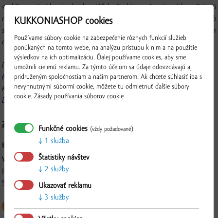
suchšie a má nízky obsah tukov. Vďaka širokým možnostiam ich využitia sú
najpoužívanejšou časťou kuraciny. Vhodné sú na pečenie vcelku na spôsob
KUKKONIASHOP cookies
steakov, na dusenie v podobe plátkov, na vyprážanie rezňov ako aj na
Používame súbory cookie na zabezpečenie rôznych funkcií služieb
opekanie a prípravu soté.
ponúkaných na tomto webe, na analýzu prístupu k nim a na použitie
výsledkov na ich optimalizáciu. Ďalej používame cookies, aby sme
Pripravte si kuracie prsia podľa nášho receptu:
umožnili cielenú reklamu. Za týmto účelom sa údaje odovzdávajú aj
Bakoňské kuracie prsia
pridruženým spoločnostiam a našim partnerom. Ak chcete súhlasiť iba s
nevyhnutnými súbormi cookie, môžete tu odmietnuť ďalšie súbory
Kuracie prsia na banícky spôsob
cookie.
Zásady používania súborov cookie
Ďalšie recepty...
Zloženie a nutričné hodnoty
Funkčné cookies
(vždy požadované)
1 služba
BALENIE:
Čerstvé chladené mäso, na tácke 3 ks, cca. 700 g
Štatistiky návštev
VÝROBCA:
2 služby
Overiť
Hydina PIERKO, s.r.o., Gaštanový rad 4168/9, 929 01, Dunajská
Streda
Ukazovať reklamu
3 služby