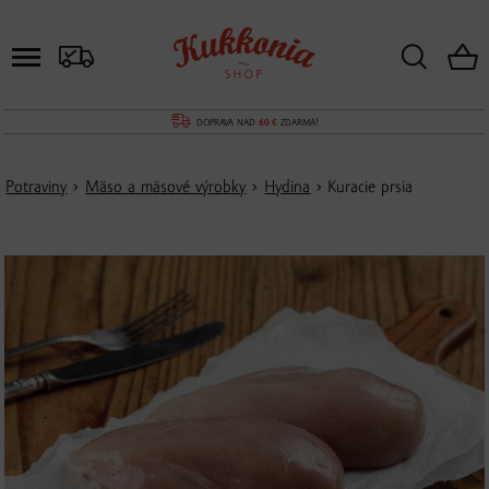
DOPRAVA NAD
60 €
ZDARMA!
Potraviny
›
Mäso a mäsové výrobky
›
Hydina
› Kuracie prsia