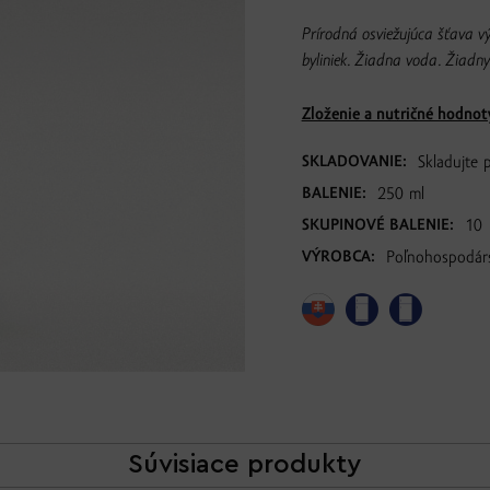
Prírodná osviežujúca šťava vý
byliniek. Žiadna voda. Žiad
Zloženie a nutričné hodnot
SKLADOVANIE:
Skladujte 
BALENIE:
250 ml
SKUPINOVÉ BALENIE:
10
VÝROBCA:
Poľnohospodárs
Súvisiace produkty