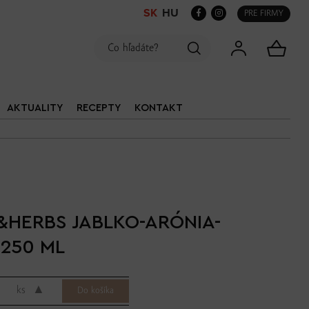
SK
HU
PRE FIRMY
AKTUALITY
RECEPTY
KONTAKT
&HERBS JABLKO-ARÓNIA-
250 ML
▲
ks