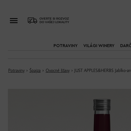
OVERTE SI ROZVOZ
DO VAŠEJ LOKALITY
POTRAVINY
VILÁGI WINERY
DAR
Potraviny
›
Špajza
›
Ovocné šťavy
› JUST APPLES&HERBS Jablko-aró