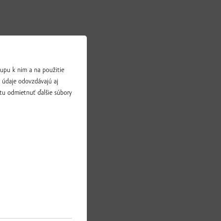
upu k nim a na použitie
a údaje odovzdávajú aj
tu odmietnuť ďalšie súbory