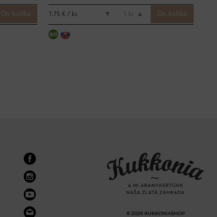
1.75 € / ks
9.19
▼
ks
▲
© 2026 KUKKONIASHOP