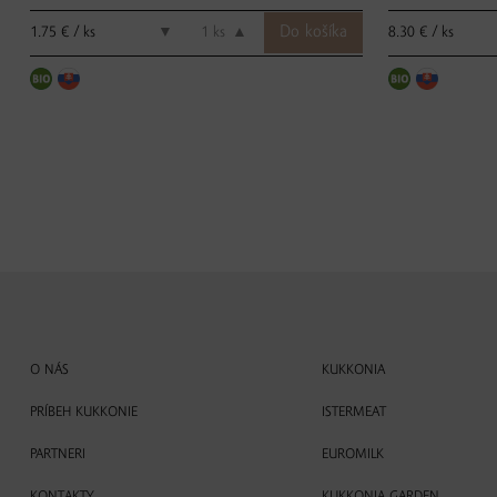
1.75 € / ks
8.30 € / ks
▼
ks
▲
O NÁS
KUKKONIA
PRÍBEH KUKKONIE
ISTERMEAT
PARTNERI
EUROMILK
KONTAKTY
KUKKONIA GARDEN