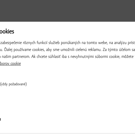
okies
zabezpečenie rôznych funkcií služieb ponúkaných na tomto webe, na analýzu príst
iu. Ďalej používame cookies, aby sme umožnili cielenú reklamu. Za týmto účelom s
 našim partnerom. Ak chcete súhlasiť iba s nevyhnutnými súbormi cookie, môžete 
borov cookie
(vždy požadované)
Overiť
u