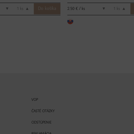
2.50 € / ks
▼
ks
▲
▼
ks
▲
VOP
ČASTÉ OTÁZKY
ODSTÚPENIE
REKLAMÁCIA