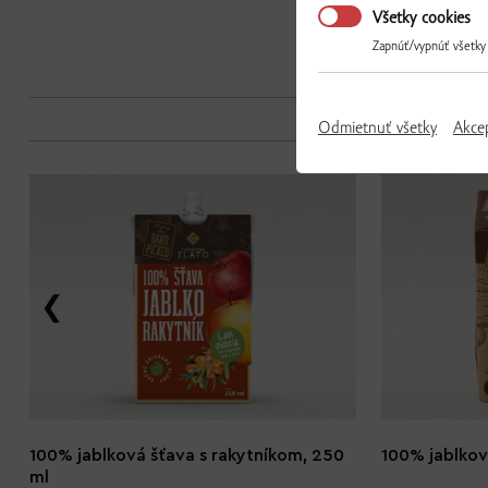
Všetky cookies
Zapnúť/vypnúť všetky
Odmietnuť všetky
Akce
100% jablková šťava s rakytníkom, 250
100% jablková
ml