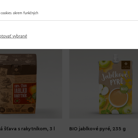
 cookies okrem funkčných
Ďalšie produkty z tejto kategórie
ptovať vybrané
 šťava s rakytníkom, 3 l
BIO jablkové pyré, 235 g