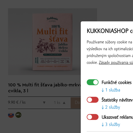
KUKKONIASHOP co
Používame súbory cookie na 
výsledkov na ich optimalizác
pridruženým spoločnostiam a
cookie.
Zásady používania sú
Funkčné cookies
100 % Multi fit šťava jablko-mrkva-
1 služba
cvikla, 3 l
Štatistiky návštev
9.90 € / ks
▼
ks
▲
2 služby
Ukazovať reklam
3 služby