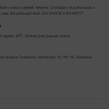
lučne z ovocia a byliniek. Nesýtená. Osviežujúca chuť plná ovocia a
ny cukor. Bez prídavných látok. LEN OVOCIE A BYLINKY!!!
y
pri teplote 24°C. Chránte pred priamym slnkom
ke družstvo Tvrdošovce, Szechényiho 10, 941 10, Tvrdošovce