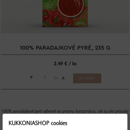
100% PARADAJKOVÉ PYRÉ, 235 G
2.49 € / ks
▼
▲
ks
100% paradajkové pyré výborné na priamu konzumáciu, ale aj ako prísada
do jedál. Je sterilizované a vyrába sa bez pridania
KUKKONIASHOP cookies
umelých sladidiel, farbív a konzervačných látok, preto je cítiť v každom