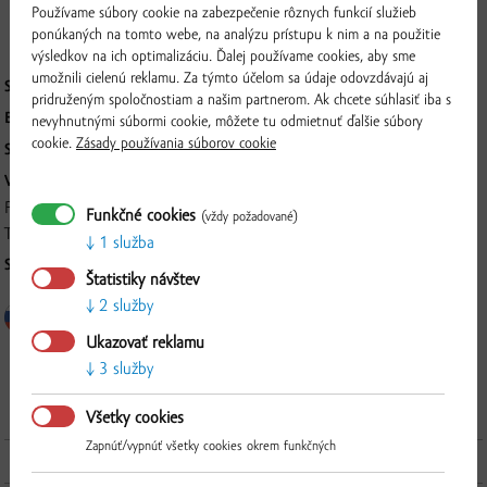
súste chuť čerstvo odtrhnutých paradajok, ktorá pridá na kvalite vašich
Používame súbory cookie na zabezpečenie rôznych funkcií služieb
jedál. Skladujte v suchu pri teplote 0-25 °C.
ponúkaných na tomto webe, na analýzu prístupu k nim a na použitie
výsledkov na ich optimalizáciu. Ďalej používame cookies, aby sme
umožnili cielenú reklamu. Za týmto účelom sa údaje odovzdávajú aj
SKLADOVANIE:
v suchu pri teplote 0-25 °C
pridruženým spoločnostiam a našim partnerom. Ak chcete súhlasiť iba s
BALENIE:
235 g
nevyhnutnými súbormi cookie, môžete tu odmietnuť ďalšie súbory
cookie.
Zásady používania súborov cookie
SKUPINOVÉ BALENIE:
10 ks
VÝROBCA:
Poľnohospodárske družstvo Tvrdošovce, Szechényiho 10, 941 10,
Funkčné cookies
(vždy požadované)
Tvrdošovce
1 služba
SPÔSOB SPRACOVANIA:
sterilizované
Štatistiky návštev
2 služby
Overiť
Ukazovať reklamu
3 služby
Všetky cookies
Zapnúť/vypnúť všetky cookies okrem funkčných
Ďalšie produkty z tejto kategórie