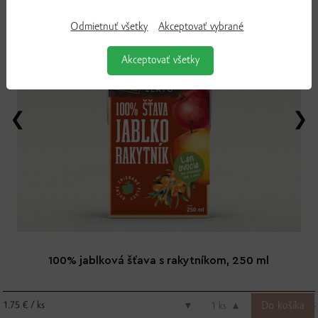
Odmietnuť všetky
Akceptovať vybrané
Akceptovať všetky
100% jablková šťava s rakytníkom, 250 ml
1.75 € / ks
▼
ks
▲