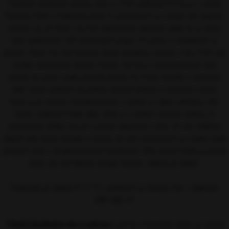
Tradičná maďarská odroda, ktorú v 1930 vyšľachtil Pál Kocsis z odrôd
Pozsonyi Fehér a Čabaňská perla. O pomenovaní sa traduje veľa legiend,
vrátane tej, že Oliver Irsai bol rozprávkovou bytosťou alebo že za názov
bolo zaplatených 100 maďarských pengő. Ani jedna sa nezakladá na
pravde. Oliver Irsai bol skutočný človek narodený rovnako v roku 1930 ako
vznikla rovnomenná odroda hrozna. Pál Kocsis totiž pomenoval novú
odrodu po synovi svojho priateľa Józsefa M. Irsaia, ktorého si nesmierni
vážil. Už pri nalievaní do pohára zacítime bohatú a intenzívnu arómu,
ktorá je pre odrodu charakteristická. V pohári sa objaví zelenkavo žltá
farba s odleskom bledo žltej. Vôňa sa z pohára doslova rozlieva. Je
podmanivá, ľahká, ovocná a pritom elegantná a plná. Vo víne môžeme
objaviť vôňu kvetov bazalky a hrozna, pri jeho ochutnávaní sa snúbia svieže
prírodné chute s temperamentnými kyselinami. Dlhá dochuť dúška je presne
taká, ako keď oberáte strapec hrozna – bobuľu po bobuli.
Podávajte pri teplote 9–11 °C v pohároch na červené víno s objemom
280–380 ml.
Vhodné kombinácie vína a pokrmov:
pokrmy z kuracieho mäsa, syr jemný