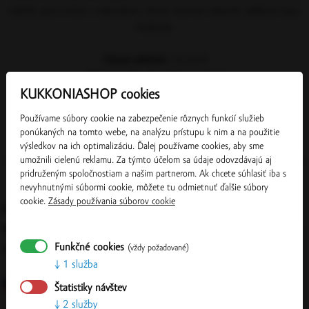
dubník, pyré mrkva s rakytníkom, lekvár marhuľa rakytník, jablkové čipsy
Kukkonia
Obsah alkoholu
:
12,10 %
Obsah zvyškového cukru
: 1,40 g/l
KUKKONIASHOP cookies
Obsah kyselín
: 7,26 g/l
Používame súbory cookie na zabezpečenie rôznych funkcií služieb
ponúkaných na tomto webe, na analýzu prístupu k nim a na použitie
výsledkov na ich optimalizáciu. Ďalej používame cookies, aby sme
Možnosť zakúpenia
darčekového balenia
k výberu ktoréhokoľvek vína Világi
umožnili cielenú reklamu. Za týmto účelom sa údaje odovzdávajú aj
pridruženým spoločnostiam a našim partnerom. Ak chcete súhlasiť iba s
Winery.
nevyhnutnými súbormi cookie, môžete tu odmietnuť ďalšie súbory
cookie.
Zásady používania súborov cookie
BALENIE:
0,75 L
SKUPINOVÉ BALENIE:
6 ks
Funkčné cookies
(vždy požadované)
VÝROBCA:
VILÁGI WINERY; prevádzka Chľaba; IČO: 36 232 645
Pite s rozumom. Máte viac ako 18 rokov?
1 služba
Štatistiky návštev
2 služby
Overiť
Áno, potvrdzujem
Nie, nemám