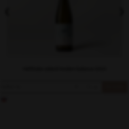
Veltlínske zelené Modern balance 2025
12.90 € / ks
▼
ks
▲