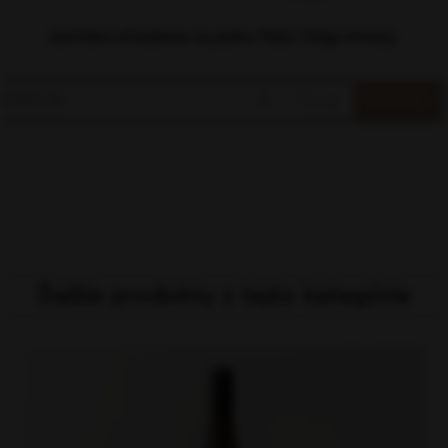
Darčekové balenie na jednu fľašu Világi Winery
6.19 € / ks
▼
ks
▲
Ďalšie produkty z tejto kategórie