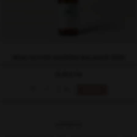
IRSAI OLIVER MODERN BALANCE 2025
15.50 € / ks
▼
▲
ks
suché biele víno