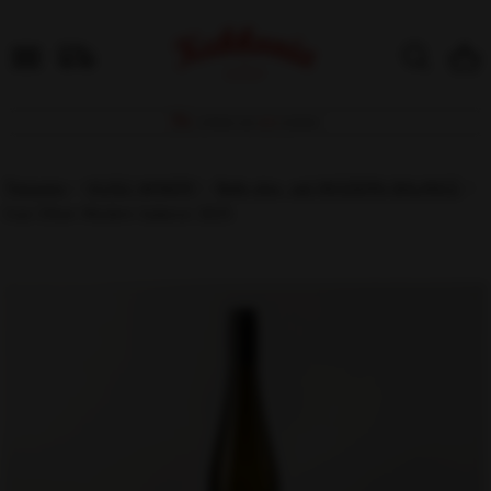
DOPRAVA NAD
60 €
ZDARMA!
Potraviny
›
VILÁGI WINERY
›
Biele víno, rad MODERN BALANCE
›
Irsai Oliver Modern balance 2025